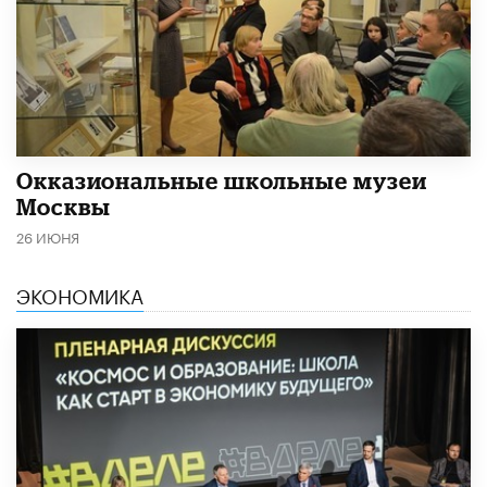
​Окказиональные школьные музеи
Москвы
26 ИЮНЯ
ЭКОНОМИКА