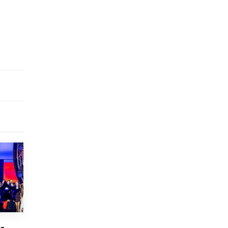
открыли в этом учебном году в Москве
10 ИЮНЯ /
ГОРОДСКОЕ ОБРАЗОВАНИЕ
Госдума приняла закон о детских SIM-
картах
10 ИЮНЯ /
ДЕТИ
Глава СПЧ предложил вернуть в школы
устные переходные экзамены
9 ИЮНЯ /
КАЧЕСТВО ОБРАЗОВАНИЯ
​Объединяя дошкольный мир
8 ИЮНЯ /
АНОНС
«Сколково» и ГК «Просвещение»
анонсировали запуск акселератора
технологических решений для всех
уровней образования
8 ИЮНЯ /
ЧТО ПРОИСХОДИТ?
Рособрнадзор ответил на жалобы
школьников на ошибки в ЕГЭ по
русскому