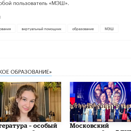
любой пользователь «МЭШ».
Ы
ования
виртуальный помощник
образование
МЭШ
СКОЕ ОБРАЗОВАНИЕ»
итература – особый
Московский