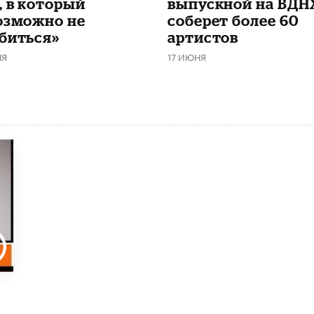
, в который
выпускной на ВДН
озможно не
соберет более 60
биться»
артистов
НЯ
17 ИЮНЯ