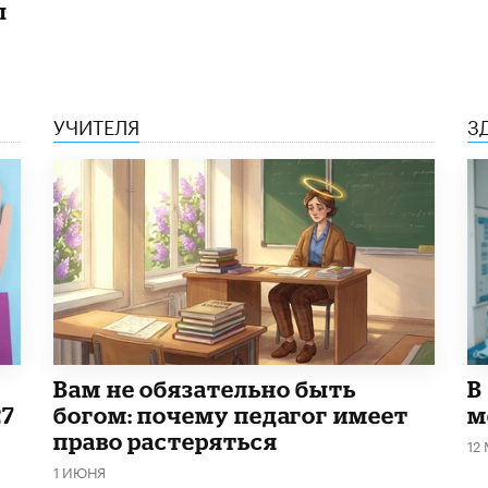
ы
УЧИТЕЛЯ
З
​Вам не обязательно быть
В
27
богом: почему педагог имеет
м
право растеряться
12
1 ИЮНЯ