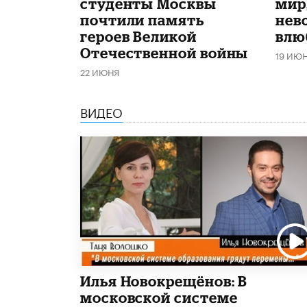
студенты Москвы
мир
почтили память
нев
героев Великой
влю
Отечественной войны
19 ИЮ
22 ИЮНЯ
ВИДЕО
Илья Новокрещёнов: В
московской системе