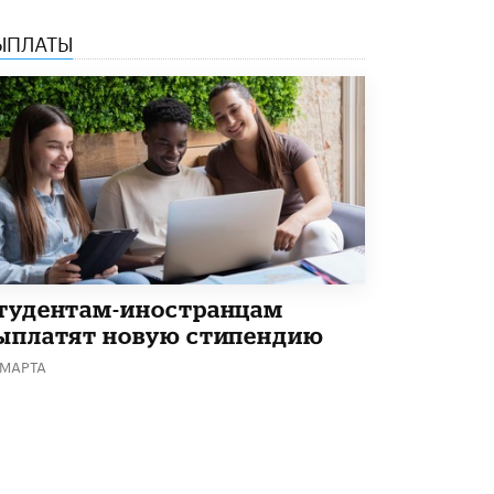
В Минобрнауки рассказали о новых
ЫПЛАТЫ
правилах приема в аспирантуру
1 ИЮНЯ /
КАЧЕСТВО ОБРАЗОВАНИЯ
тудентам-иностранцам
ыплатят новую стипендию
 МАРТА