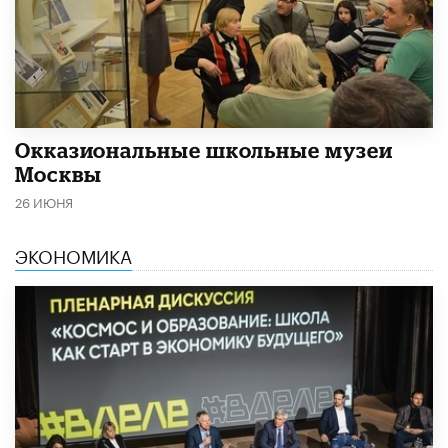
​Окказиональные школьные музеи
Москвы
26 ИЮНЯ
ЭКОНОМИКА