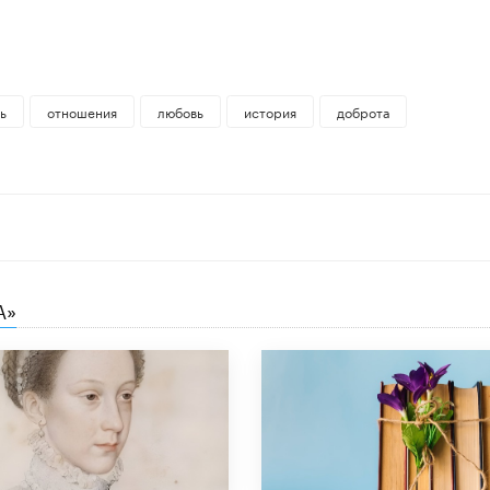
ь
отношения
любовь
история
доброта
А»