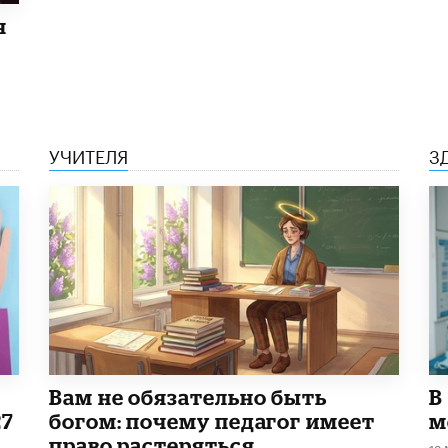
я
УЧИТЕЛЯ
З
​Вам не обязательно быть
В
27
богом: почему педагог имеет
м
право растеряться
12