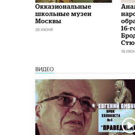
​Окказиональные
Ана
школьные музеи
нар
Москвы
обр
16-
26 ИЮНЯ
Бро
Стю
18 ИЮ
ВИДЕО