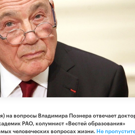
аря) на вопросы Владимира Познера отвечает докто
кадемик РАО, колумнист «Вестей образования»
амых человеческих вопросах жизни.
Не пропустите