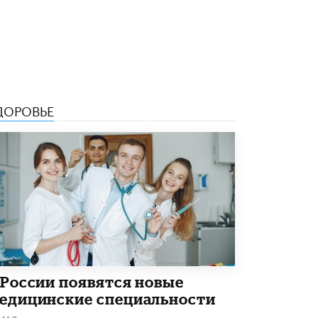
8 ИЮНЯ /
ОБРАЗОВАТЕЛЬНАЯ ПОЛИТИКА
Депутаты призвали не отклонять
дипломы только из-за не пройденного
антиплагиата
5 ИЮНЯ /
ЧТО ПРОИСХОДИТ?
Минпросвещения просят добавить в
ДОРОВЬЕ
школьные учебники примеры женщин-
инженеров
5 ИЮНЯ /
УЧЕБНИКИ
Уличенный в списывании школьник
вернул себе призовое место на
олимпиаде через суд
5 ИЮНЯ /
ЧТО ПРОИСХОДИТ?
«Евгений Онегин» станет обязательным
для повторения в 10–11-х классах
4 ИЮНЯ /
КАЧЕСТВО ОБРАЗОВАНИЯ
 России появятся новые
В Общественной палате предложили
едицинские специальности
шить школьную форму с учетом
национальных традиций регионов
 МАЯ