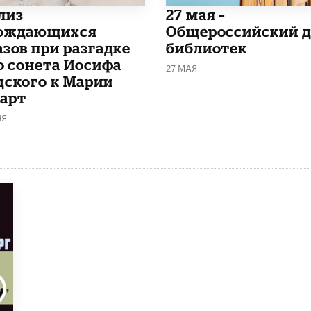
лиз
​27 мая –
ождающихся
Общероссийский д
азов при разгадке
библиотек
го сонета Иосифа
27 МАЯ
дского к Марии
арт
НЯ