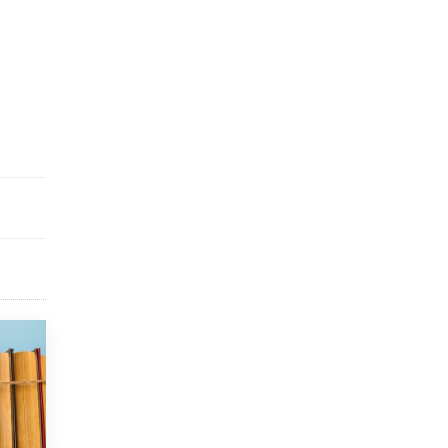
соберет более 60 артистов
17 ИЮНЯ /
ГОРОДСКОЕ ОБРАЗОВАНИЕ
Названы лучшие российские вузы в
2026 году по версии RAEX
16 ИЮНЯ /
АНАЛИТИКА
В России предложили ввести
обязательные уроки каллиграфии в
детских садах
11 ИЮНЯ /
ВОСПИТАНИЕ
​Как будущие реставраторы – студенты
столичного колледжа, помогают
восстанавливать культурные и
исторические объекты
11 ИЮНЯ /
ГОРОДСКОЕ ОБРАЗОВАНИЕ
​Почти 50 новых объектов образования
открыли в этом учебном году в Москве
10 ИЮНЯ /
ГОРОДСКОЕ ОБРАЗОВАНИЕ
Госдума приняла закон о детских SIM-
картах