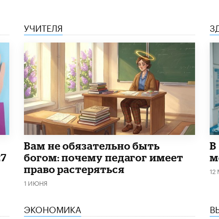
УЧИТЕЛЯ
З
​Вам не обязательно быть
В
27
богом: почему педагог имеет
м
право растеряться
12
1 ИЮНЯ
ЭКОНОМИКА
В