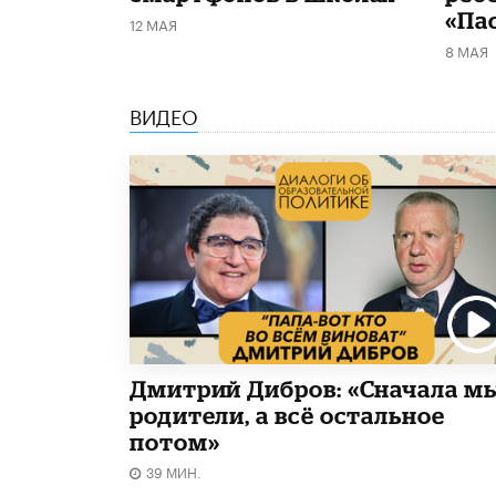
«Па
12 МАЯ
8 МАЯ
ВИДЕО
Дмитрий Дибров: «Сначала м
родители, а всё остальное
потом»
39 МИН.