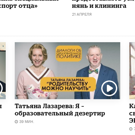
спорт отца»
нянь и клининга
21 АПРЕЛЯ
ы
Татьяна Лазарева: Я –
​
образовательный дезертир
с
Э
39 МИН.