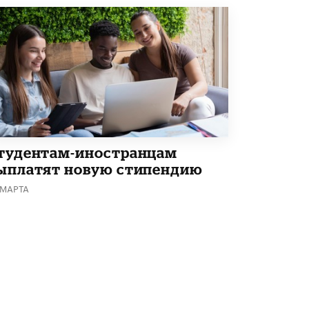
Академик РАН предупредил, что
ChatGPT отучит школьников думать
1 ИЮНЯ /
ШКОЛЬНИКИ
тудентам-иностранцам
ыплатят новую стипендию
 МАРТА