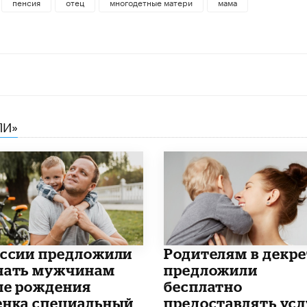
пенсия
отец
многодетные матери
мама
ЛИ»
оссии предложили
Родителям в декре
чать мужчинам
предложили
ле рождения
бесплатно
енка специальный
предоставлять усл