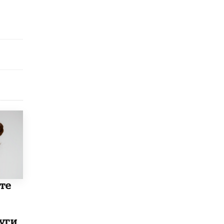
исторические объекты
11 ИЮНЯ /
ГОРОДСКОЕ ОБРАЗОВАНИЕ
​Почти 50 новых объектов образования
открыли в этом учебном году в Москве
10 ИЮНЯ /
ГОРОДСКОЕ ОБРАЗОВАНИЕ
Госдума приняла закон о детских SIM-
картах
10 ИЮНЯ /
ДЕТИ
Глава СПЧ предложил вернуть в школы
устные переходные экзамены
9 ИЮНЯ /
КАЧЕСТВО ОБРАЗОВАНИЯ
​Объединяя дошкольный мир
8 ИЮНЯ /
АНОНС
те
«Сколково» и ГК «Просвещение»
анонсировали запуск акселератора
технологических решений для всех
уровней образования
8 ИЮНЯ /
ЧТО ПРОИСХОДИТ?
уги