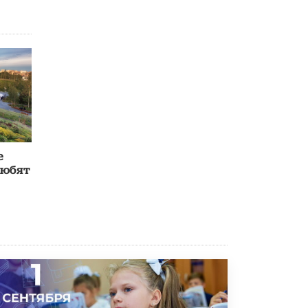
е
любят