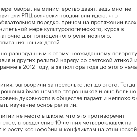
переговоры, на министерство давят, ведь многие
авители РПЦ всячески продвигали идею, что
обязательном порядке, причем на протяжении всех
ачительной мере культурологического, курса в
таточно для полноценного религиозного,
спитания наших детей.
очно равнодушным к этому неожиданному поворот
вия и других религий наряду со светской этикой 
амме в 2012 году, а за полтора года до этого нач
игия, заговорили за несколько лет до этого. Тогда
о решения было немало сторонников и еще больше
ровень духовности в обществе падает и неплохо б
ать изучение основ религии.
лигии не место в школе, что это противоречит
тское, а разделение 10-летних четвероклашек на
 к росту ксенофобии и конфликтам на этнической