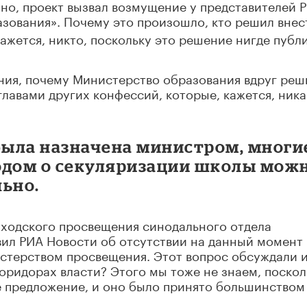
но, проект вызвал возмущение у представителей 
азования»
. Почему это произошло, кто решил внес
 кажется, никто, поскольку это решение нигде публ
ния, почему Министерство образования вдруг реш
главами других конфессий, которые, кажется, ника
 была назначена министром, многи
ходом о секуляризации школы мож
льно.
иходского просвещения синодального отдела
вил РИА Новости об отсутствии на данный момент
терством просвещения. Этот вопрос обсуждали 
коридорах власти? Этого мы тоже не знаем, поскол
кое предложение, и оно было принято большинством