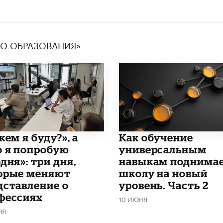
ТВО ОБРАЗОВАНИЯ»
кем я буду?», а
​Как обучение
о я попробую
универсальным
дня»: три дня,
навыкам поднима
орые меняют
школу на новый
дставление о
уровень. Часть 2
фессиях
10 ИЮНЯ
НЯ