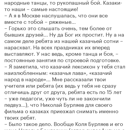
народные танцы, то рукопашный бой. Казаки-
то наши – самые настоящие!
– А я в Москве наслушалась, что они все
вместе с тобой – ряженые...
– Горько это слышать очень, тем более от
бывших друзей... Ну да Бог их простит. Ну а на
самом деле ребята из нашей казачьей сотни –
нарасхват. На всех праздниках их вперед
выставляют. У нас ведь, кроме танца и боя, –
постоянные занятия по строевой подготовке.
– Я заметила, что казачий лексикон у тебя стал
наизлюбленным: «казачья лава», «казачий
народ в народе»... Мне рассказали твои
учителя или ребята (их ведь у тебя не сразу
отличишь друг от друга, ребята есть по 15 лет
– уже педагоги, уже чуть ли не закончили
педвуз...), что Николай Бурляев для своего
фильма о казаках приезжал снимать именно
твоих ребят.
– Было такое дело. Вообще Коля Бурляев и его
жена Наталья Бондарчук (автор видеофильма о