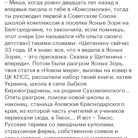
– Миша, когда ровно двадцать лет назад я
впервые писала о тебе в «Комсомолке», тогда
ты руководил первой в Советском Союзе
школой-комплексом в поселке Ясные Зори на
Белгородчине, то закончила, если помнишь,
этот очерк (он назывался «Из опыта своего
детства») такими словами: «Щетинину сейчас
33 года. И я знаю: все, что я видела в Ясных
Зорях, – это присказка. Сказка у Щетинина –
впереди». Потом были разгром Ясных Зорь,
твоя статья в «Новом мире», вызовы на ковер в
ЦК КПСС, рассыпали набор твоей книги, затем
Украина, школа в селе Зыбкое
Кировоградчины, на родине Сухомлинского...
Опять разгром, поиски новой школы и,
наконец, станица Азовская Краснодарского
края, из которой часть учителей и учеников
переехали сюда, в Текос... И вот – Текос.
Русские терема со звездными куполами,
страусиная ферма, собственное соевое и
козье молоко, художественные мастерские и