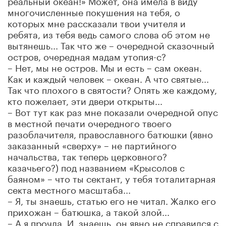
многочисленные покушения на тебя, о
которых мне рассказали твои учителя и
ребята, из тебя ведь самого слова об этом не
вытянешь... Так что же – очередной сказочный
остров, очередная мадам утопия-с?
– Нет, мы не остров. Мы и есть – сам океан.
Как и каждый человек – океан. А что святые...
Так что плохого в святости? Опять же каждому,
кто пожелает, эти двери открыты...
– Вот тут как раз мне показали очередной опус
в местной печати очередного твоего
разоблачителя, православного батюшки (явно
заказанный «сверху» – не партийного
начальства, так теперь церковного?
казачьего?) под названием «Крысолов с
баяном» – что ты сектант, у тебя тоталитарная
секта местного масштаба...
– Я, ты знаешь, статью его не читал. Жалко его
прихожан – батюшка, а такой злой...
– А я прочла. И, знаешь, он явно не справился с