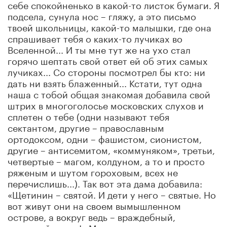
себе спокойненько в какой-то листок бумаги. Я
подсела, сунула нос – гляжу, а это письмо
твоей школьницы, какой-то малышки, где она
спрашивает тебя о каких-то лучиках во
Вселенной... И ты мне тут же на ухо стал
горячо шептать свой ответ ей об этих самых
лучиках... Со стороны посмотрел бы кто: ни
дать ни взять блаженный... Кстати, тут одна
наша с тобой общая знакомая добавила свой
штрих в многоголосье московских слухов и
сплетен о тебе (одни называют тебя
сектантом, другие – православным
ортодоксом, одни – фашистом, сионистом,
другие – антисемитом, «коммуняком», третьи,
четвертые – магом, колдуном, а то и просто
ряженым и шутом гороховым, всех не
перечислишь...). Так вот эта дама добавила:
«Щетинин – святой. И дети у него – святые. Но
вот живут они на своем вымышленном
острове, а вокруг ведь – враждебный,
реальный океан!» Может, она имела в виду