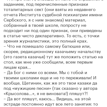
заданием, под перечисленные признаки
тоталитарных сект (они взяты из недавнего
отчета Института судебной психиатрии имени
Сербского, я с ним знакома) материал,
собранный в твоей школе, попросту не
подходит ни под один признак, они приведены
в статье чисто декларативно. То есть, с точки
зрения журналистики, это полный крах.
– Что не помешало самому батюшке или,
скорее, редакционному казачьему начальству
(это газета казачья) тут же положить статью на
стол, как мне уже сообщили, всем первым
лицам края...
– Да Бог с ними со всеми. Мы с тобой и
твоими школами еще и не то переживали! И
вообще, Щетинин, как же это твои казаки да
под «мужицкие песни» (так сказано у автора
«Крысолова...», я не виновата!) пляшут?!
– Да вот пляшут, каюсь... Видишь, на этой
эстраде постоянно идут все лето занятия: то