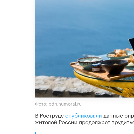
Фото: cdn.humoraf.ru
В Роструде
опубликовали
данные опро
жителей России продолжает трудитьс