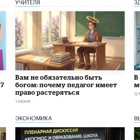
УЧИТЕЛЯ
З
​Вам не обязательно быть
В
27
богом: почему педагог имеет
м
право растеряться
12
1 ИЮНЯ
ЭКОНОМИКА
В