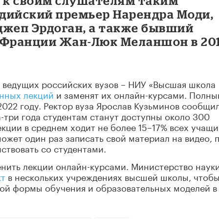
, к своим слушателям таким
дийский премьер Нарендра Моди,
джеп Эрдоган, а также бывший
 Франции Жан-Люк Меланшон в 20
из ведущих российских вузов – НИУ «Высшая школа
онных лекций
и заменят их онлайн-курсами. Полны
022 году. Ректор вуза Ярослав Кузьминов сообщил
а-три года студентам станут доступны около 300
екции в среднем ходит не более 15–17% всех учащи
ожет один раз записать свой материал на видео, 
ствовать со студентами.
енить лекции онлайн-курсами. Министерство науки
кт
в нескольких учреждениях высшей школы, чтоб
ой формы обучения и образовательных моделей в