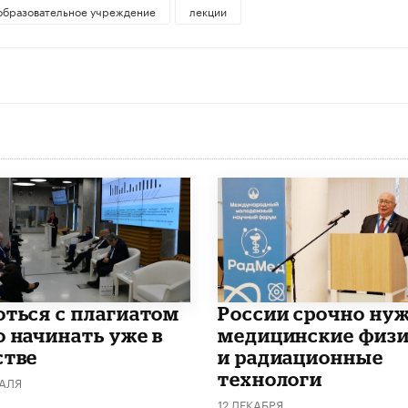
образовательное учреждение
лекции
роться с плагиатом
России срочно ну
о начинать уже в
медицинские физ
стве
и радиационные
технологи
РАЛЯ
12 ДЕКАБРЯ