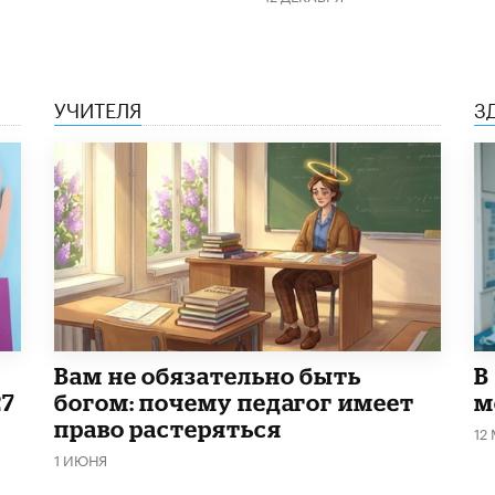
УЧИТЕЛЯ
З
​Вам не обязательно быть
В
27
богом: почему педагог имеет
м
право растеряться
12
1 ИЮНЯ