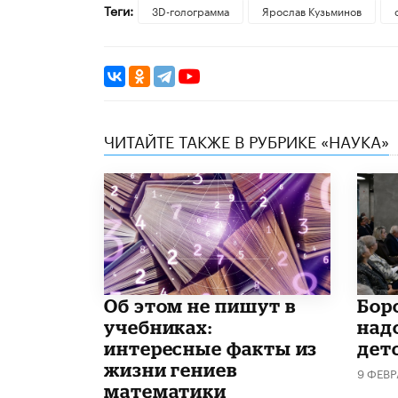
Теги:
3D-голограмма
Ярослав Кузьминов
ЧИТАЙТЕ ТАКЖЕ В РУБРИКЕ «НАУКА»
Об этом не пишут в
​Бо
учебниках:
над
интересные факты из
дет
жизни гениев
9 ФЕВ
математики