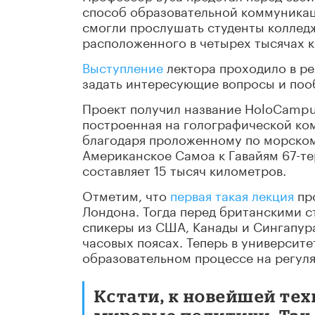
способ образовательной коммуникац
смогли прослушать студенты коллед
расположенного в четырех тысячах к
Выступление
лектора проходило в ре
задать интересующие вопросы и поо
Проект получил название HoloCampu
построенная на голографической ко
благодаря проложенному по морском
Американское Самоа к Гавайям 67-т
составляет 15 тысяч километров.
Отметим, что
первая такая лекция
про
Лондона. Тогда перед британскими 
спикеры из США, Канады и Сингапура
часовых поясах. Теперь в университ
образовательном процессе на регул
Кстати, к новейшей тех