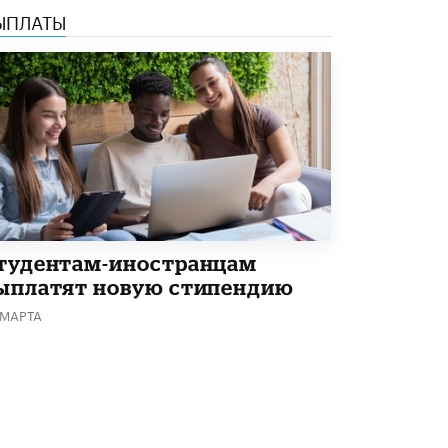
ЫПЛАТЫ
Академик РАН предупредил, что
ChatGPT отучит школьников думать
1 ИЮНЯ /
ШКОЛЬНИКИ
тудентам-иностранцам
ыплатят новую стипендию
 МАРТА