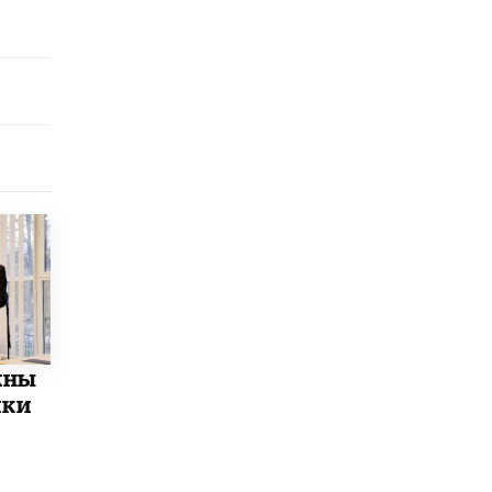
Рособрнадзор ответил на жалобы
школьников на ошибки в ЕГЭ по
русскому
8 ИЮНЯ /
ЕГЭ И ОГЭ
Школа «СКОЛКА» и Госкорпорация
«Росатом» подписали соглашение о
сотрудничестве
8 ИЮНЯ /
ОБРАЗОВАТЕЛЬНАЯ ПОЛИТИКА
Депутаты призвали не отклонять
дипломы только из-за не пройденного
антиплагиата
5 ИЮНЯ /
ЧТО ПРОИСХОДИТ?
Минпросвещения просят добавить в
школьные учебники примеры женщин-
инженеров
жны
5 ИЮНЯ /
УЧЕБНИКИ
ики
Уличенный в списывании школьник
вернул себе призовое место на
олимпиаде через суд