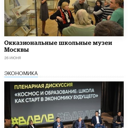
​Окказиональные школьные музеи
Москвы
26 ИЮНЯ
ЭКОНОМИКА