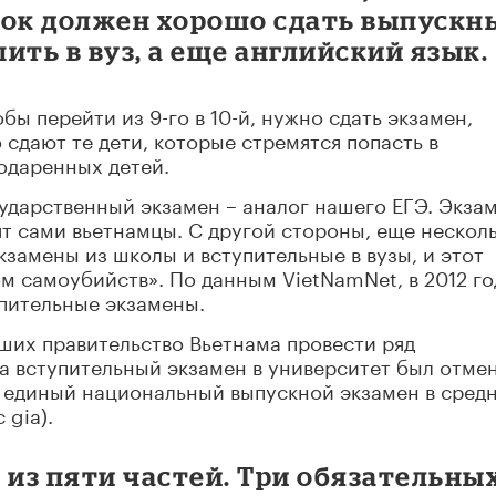
енок должен хорошо сдать выпускн
ить в вуз, а еще английский язык.
бы перейти из 9-го в 10-й, нужно сдать экзамен,
сдают те дети, которые стремятся попасть в
одаренных детей.
сударственный экзамен – аналог нашего ЕГЭ. Экза
ят сами вьетнамцы. С другой стороны, еще нескол
кзамены из школы и вступительные в вузы, и этот
м самоубийств». По данным VietNamNet, в 2012 го
упительные экзамены.
вших правительство Вьетнама провести ряд
а вступительный экзамен в университет был отме
 единый национальный выпускной экзамен в сред
 gia).
 из пяти частей. Три обязательны