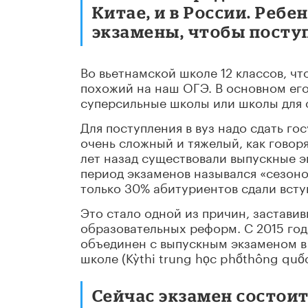
Китае, и в России. Реб
экзамены, чтобы поступ
Во вьетнамской школе 12 классов, что
похожий на наш ОГЭ. В основном его 
суперсильные школы или школы для 
Для поступления в вуз надо сдать го
очень сложный и тяжелый, как говор
лет назад существовали выпускные э
период экзаменов назывался «сезоно
только 30% абитуриентов сдали вст
Это стало одной из причин, застави
образовательных реформ. С 2015 год
объединен с выпускным экзаменом в
школе (Kỳthi trung học phổthông quốc
Сейчас экзамен состоит