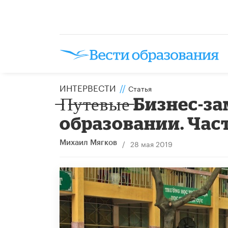
ИНТЕРВЕСТИ
//
Статья
̶П̶у̶т̶е̶в̶ы̶е̶ Бизн
образовании. Част
/
28 мая 2019
Михаил Мягков