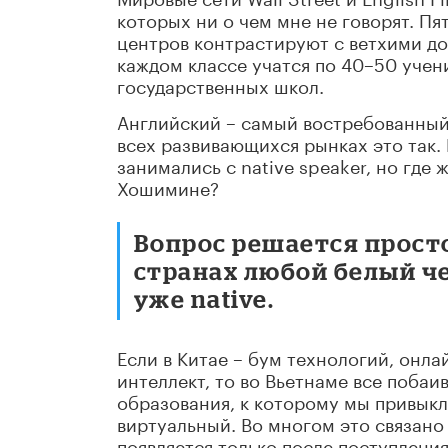
которых ни о чем мне не говорят. П
центров контрастируют с ветхими до
каждом классе учатся по 40–50 учен
государственных школ.
Английский – самый востребованный
всех развивающихся рынках это так. 
занимались с native speaker, но где 
Хошимине?
Вопрос решается просто
странах любой белый ч
уже native.
Если в Китае – бум технологий, онл
интеллект, то во Вьетнаме все побаи
образования, к которому мы привыкл
виртуальный. Во многом это связано
появляется только после поступления