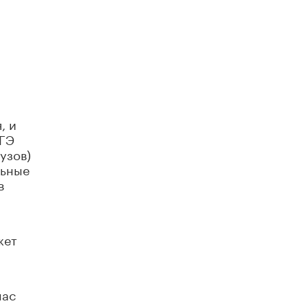
, и
ЕГЭ
узов)
льные
в
жет
нас