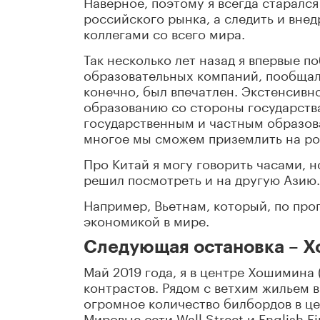
Наверное, поэтому я всегда старался
российского рынка, а следить и вне
коллегами со всего мира.
Так несколько лет назад я впервые п
образовательных компаний, пообщалс
конечно, был впечатлен. Экстенсивн
образованию со стороны государства
государственным и частным образов
многое мы сможем приземлить на ро
Про Китай я могу говорить часами, н
решил посмотреть и на другую Азию. 
Например, Вьетнам, который, по про
экономикой в мире.
Следующая остановка – Х
Май 2019 года, я в центре Хошимина 
контрастов. Рядом с ветхим жильем 
огромное количество билбордов в це
Мировые сети Wall Street и English 