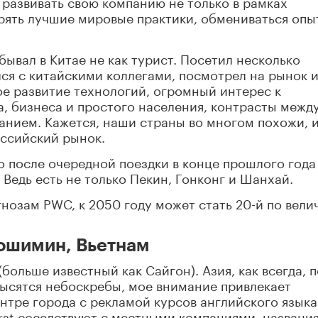
 развивать свою компанию не только в рамках
дрять лучшие мировые практики, обмениваться опы
обывал в Китае не как турист. Посетил несколько
я с китайскими коллегами, посмотрел на рынок и
ое развитие технологий, огромный интерес к
, бизнеса и простого населения, контрасты межд
анием. Кажется, наши страны во многом похожи, 
ссийский рынок.
о после очередной поездки в конце прошлого года
Ведь есть не только Пекин, Гонконг и Шанхай.
гнозам PWC, к 2050 году может стать 20-й по вели
ошимин, Вьетнам
(больше известный как Сайгон). Азия, как всегда, 
высятся небоскребы, мое внимание привлекает
нтре города с рекламой курсов английского языка
First соседствуют с местными компаниями, названи