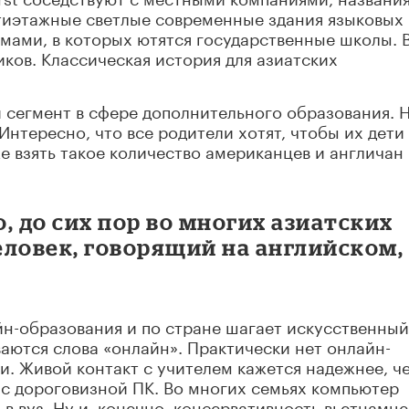
ятиэтажные светлые современные здания языковых
мами, в которых ютятся государственные школы. 
иков. Классическая история для азиатских
 сегмент в сфере дополнительного образования. 
Интересно, что все родители хотят, чтобы их дети
же взять такое количество американцев и англичан 
, до сих пор во многих азиатских
еловек, говорящий на английском,
айн-образования и по стране шагает искусственный
ваются слова «онлайн». Практически нет онлайн-
и. Живой контакт с учителем кажется надежнее, ч
 с дороговизной ПК. Во многих семьях компьютер
 в вуз. Ну и, конечно, консервативность вьетнамце