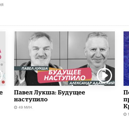
НЯ
е
Павел Лукша: Будущее
П
наступило
п
К
49 МИН.