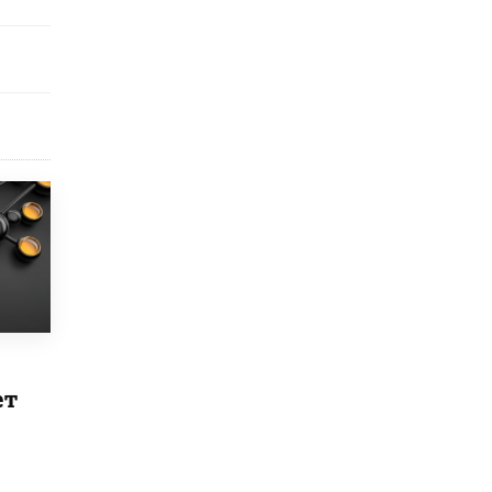
8 ИЮНЯ /
ЕГЭ И ОГЭ
Школа «СКОЛКА» и Госкорпорация
«Росатом» подписали соглашение о
сотрудничестве
8 ИЮНЯ /
ОБРАЗОВАТЕЛЬНАЯ ПОЛИТИКА
Депутаты призвали не отклонять
дипломы только из-за не пройденного
антиплагиата
5 ИЮНЯ /
ЧТО ПРОИСХОДИТ?
Минпросвещения просят добавить в
школьные учебники примеры женщин-
инженеров
5 ИЮНЯ /
УЧЕБНИКИ
Уличенный в списывании школьник
вернул себе призовое место на
олимпиаде через суд
ет
5 ИЮНЯ /
ЧТО ПРОИСХОДИТ?
«Евгений Онегин» станет обязательным
для повторения в 10–11-х классах