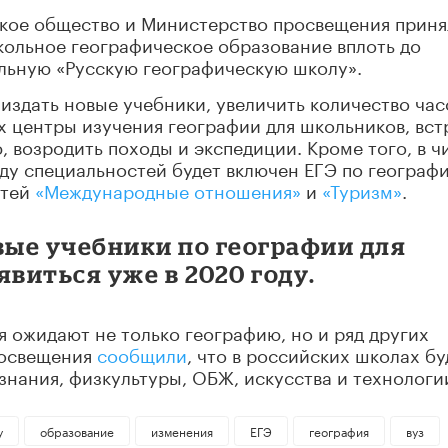
ское общество и Министерство просвещения прин
ольное географическое образование вплоть до
ильную «Русскую географическую школу».
издать новые учебники, увеличить количество час
ах центры изучения географии для школьников, вст
, возродить походы и экспедиции. Кроме того, в ч
ду специальностей будет включен ЕГЭ по географи
стей
«Международные отношения»
и
«Туризм»
.
вые учебники по географии для
виться уже в 2020 году.
 ожидают не только географию, но и ряд других
росвещения
сообщили
, что в российских школах бу
знания, физкультуры, ОБЖ, искусства и технологи
у
образование
изменения
ЕГЭ
география
вуз