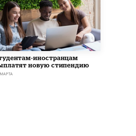
тудентам-иностранцам
ыплатят новую стипендию
 МАРТА