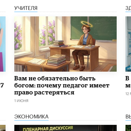
УЧИТЕЛЯ
З
​Вам не обязательно быть
В
27
богом: почему педагог имеет
м
право растеряться
12
1 ИЮНЯ
ЭКОНОМИКА
В