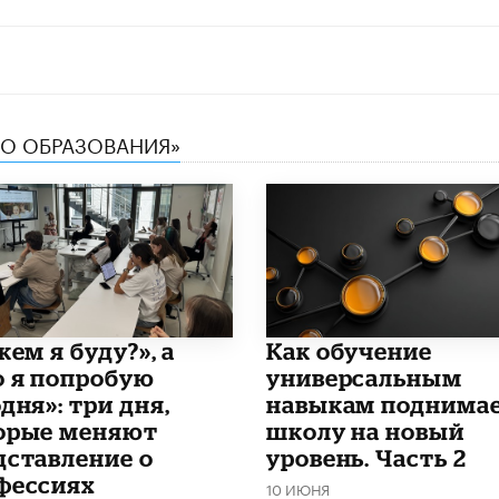
ТВО ОБРАЗОВАНИЯ»
кем я буду?», а
​Как обучение
о я попробую
универсальным
дня»: три дня,
навыкам поднима
орые меняют
школу на новый
дставление о
уровень. Часть 2
фессиях
10 ИЮНЯ