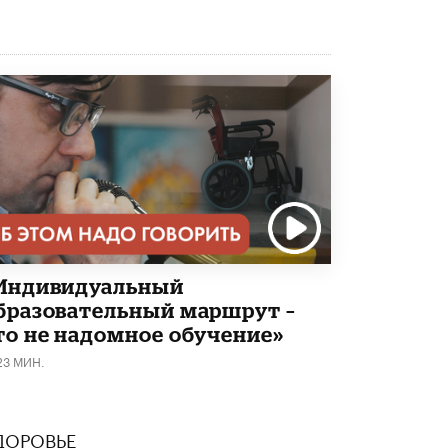
Академик РАН предупредил, что
ChatGPT отучит школьников думать
1 ИЮНЯ /
ШКОЛЬНИКИ
Индивидуальный
бразовательный маршрут –
то не надомное обучение»
23 МИН.
ДОРОВЬЕ