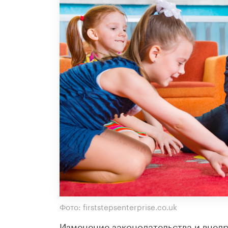
Фото: firststepsenterprise.co.uk
Изменение законодательства и внед