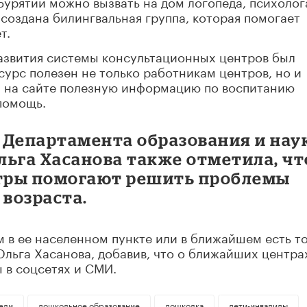
Бурятии можно вызвать на дом логопеда, психолог
 создана билингвальная группа, которая помогает
т.
развития системы консультационных центров был
есурс полезен не только работникам центров, но и
и на сайте полезную информацию по воспитанию
помощь.
 Департамента образования и нау
льга Хасанова также отметила, чт
тры помогают решить проблемы
 возраста.
м в ее населенном пункте или в ближайшем есть то
Ольга Хасанова, добавив, что о ближайших центра
 в соцсетях и СМИ.
ели
дошкольное образование
дошколка
дети-инвалиды