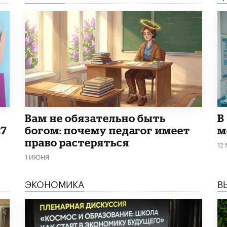
​Вам не обязательно быть
В
27
богом: почему педагог имеет
м
право растеряться
12
1 ИЮНЯ
ЭКОНОМИКА
В