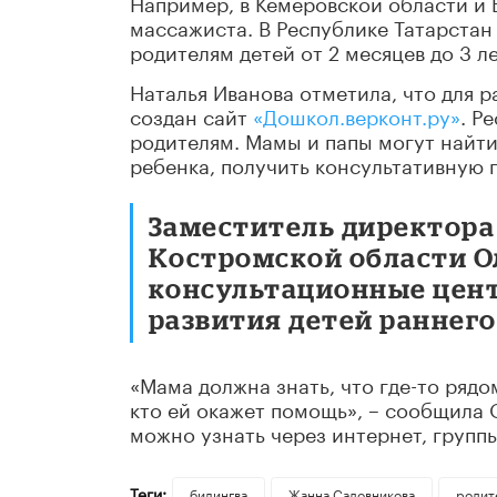
Например, в Кемеровской области и 
массажиста. В Республике Татарстан
родителям детей от 2 месяцев до 3 ле
Наталья Иванова отметила, что для 
создан сайт
«Дошкол.верконт.ру»
. Р
родителям. Мамы и папы могут найт
ребенка, получить консультативную 
Заместитель директора
Костромской области О
консультационные цен
развития детей раннего
«Мама должна знать, что где-то рядо
кто ей окажет помощь», – сообщила 
можно узнать через интернет, группы
Теги:
билингва
Жанна Садовникова
родит