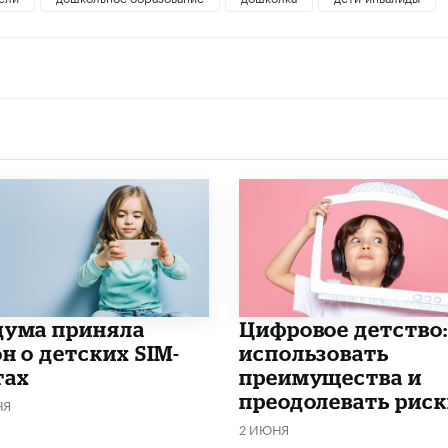
дума приняла
​Цифровое детство:
н о детских SIM-
использовать
тах
преимущества и
преодолевать риск
НЯ
2 ИЮНЯ