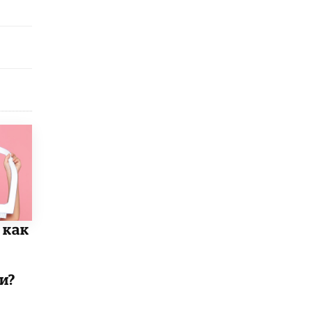
5 ИЮНЯ /
ЧТО ПРОИСХОДИТ?
«Евгений Онегин» станет обязательным
для повторения в 10–11-х классах
4 ИЮНЯ /
КАЧЕСТВО ОБРАЗОВАНИЯ
В Общественной палате предложили
шить школьную форму с учетом
национальных традиций регионов
4 ИЮНЯ /
ШКОЛЬНИКИ
В Госдуме предложили ввести онлайн-
формат для апелляций ЕГЭ
3 ИЮНЯ /
ЕГЭ И ОГЭ
​Яндекс выпустил бесплатный курс по
защите от ИИ-мошенничества
 как
2 ИЮНЯ /
BIG DATA
В России начнут применять новые
подходы к разрешению конфликтов в
и?
школах
2 ИЮНЯ /
ПОДРОСТКИ