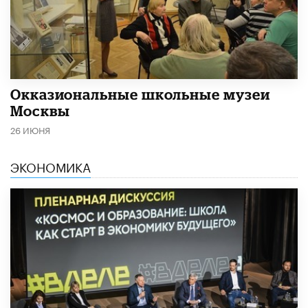
​Окказиональные школьные музеи
Москвы
26 ИЮНЯ
ЭКОНОМИКА