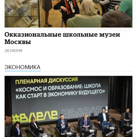
​Окказиональные школьные музеи
Москвы
26 ИЮНЯ
ЭКОНОМИКА