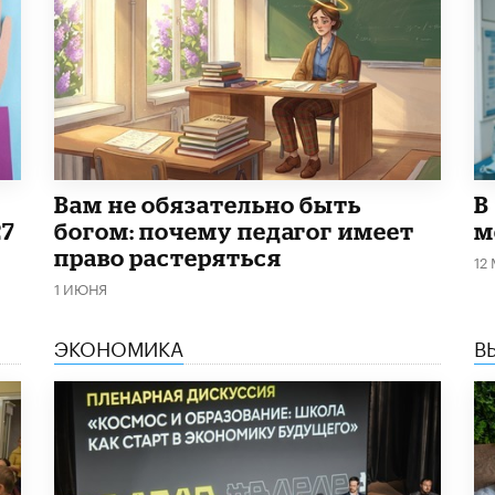
​Вам не обязательно быть
В
27
богом: почему педагог имеет
м
право растеряться
12
1 ИЮНЯ
ЭКОНОМИКА
В