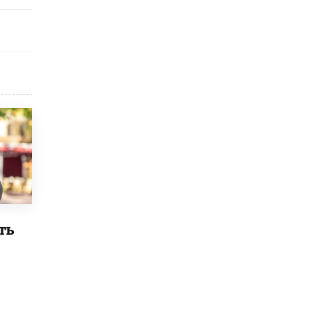
Рособрнадзор ответил на жалобы
школьников на ошибки в ЕГЭ по
русскому
8 ИЮНЯ /
ЕГЭ И ОГЭ
Школа «СКОЛКА» и Госкорпорация
«Росатом» подписали соглашение о
сотрудничестве
8 ИЮНЯ /
ОБРАЗОВАТЕЛЬНАЯ ПОЛИТИКА
Депутаты призвали не отклонять
дипломы только из-за не пройденного
антиплагиата
5 ИЮНЯ /
ЧТО ПРОИСХОДИТ?
Минпросвещения просят добавить в
школьные учебники примеры женщин-
ть
инженеров
5 ИЮНЯ /
УЧЕБНИКИ
Уличенный в списывании школьник
вернул себе призовое место на
олимпиаде через суд