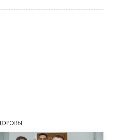
5 ИЮНЯ /
ЧТО ПРОИСХОДИТ?
«Евгений Онегин» станет обязательным
для повторения в 10–11-х классах
4 ИЮНЯ /
КАЧЕСТВО ОБРАЗОВАНИЯ
В Общественной палате предложили
шить школьную форму с учетом
национальных традиций регионов
4 ИЮНЯ /
ШКОЛЬНИКИ
В Госдуме предложили ввести онлайн-
формат для апелляций ЕГЭ
3 ИЮНЯ /
ЕГЭ И ОГЭ
​Яндекс выпустил бесплатный курс по
защите от ИИ-мошенничества
2 ИЮНЯ /
BIG DATA
В России начнут применять новые
ДОРОВЬЕ
подходы к разрешению конфликтов в
школах
2 ИЮНЯ /
ПОДРОСТКИ