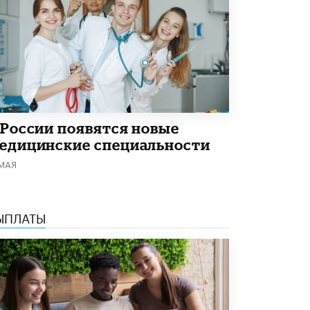
Академик РАН предупредил, что
ChatGPT отучит школьников думать
1 ИЮНЯ /
ШКОЛЬНИКИ
 России появятся новые
едицинские специальности
 МАЯ
ЫПЛАТЫ