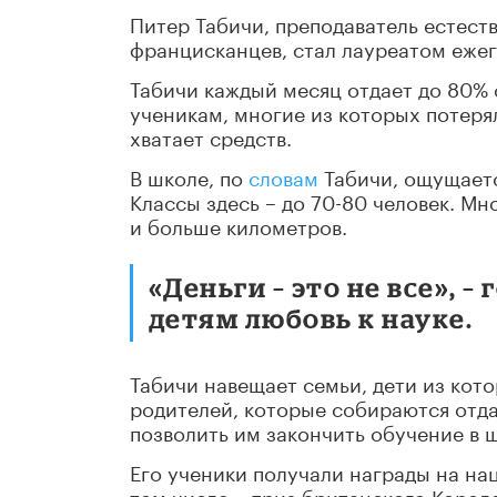
Питер Табичи, преподаватель естест
францисканцев, стал лауреатом ежего
Табичи каждый месяц отдает до 80%
ученикам, многие из которых потеря
хватает средств.
В школе, по
словам
Табичи, ощущаетс
Классы здесь – до 70-80 человек. М
и больше километров.
«Деньги – это не все», 
детям любовь к науке.
Табичи навещает семьи, дети из кото
родителей, которые собираются отд
позволить им закончить обучение в 
Его ученики получали награды на н
том числе – приз британского Корол