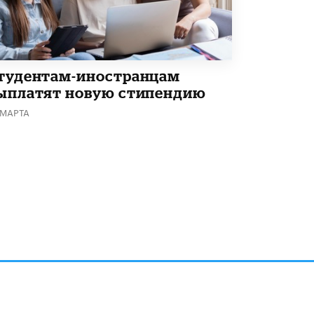
тудентам-иностранцам
ыплатят новую стипендию
 МАРТА