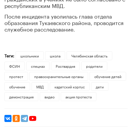
республиканским МВД.
После инцидента уволилась глава отдела
образования Тукаевского района, проводится
служебное расследование.
Теги:
школьники
школа
Челябинская область
ФСИН
спецназ
Росгвардия
родители
протест
правоохранительные органы
обучение детей
обучение
МВД
кадетский корпус
дети
демонстрация
видео
акция протеста