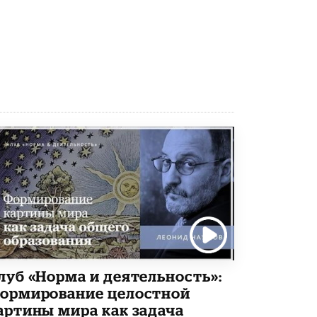
3 ИЮНЯ /
ЕГЭ И ОГЭ
​Яндекс выпустил бесплатный курс по
защите от ИИ-мошенничества
2 ИЮНЯ /
BIG DATA
В России начнут применять новые
подходы к разрешению конфликтов в
школах
2 ИЮНЯ /
ПОДРОСТКИ
Академик РАН предупредил, что
ChatGPT отучит школьников думать
1 ИЮНЯ /
ШКОЛЬНИКИ
В Минобрнауки рассказали о новых
правилах приема в аспирантуру
1 ИЮНЯ /
КАЧЕСТВО ОБРАЗОВАНИЯ
Кто будет оценивать поведение
луб «Норма и деятельность»:
школьников
29 МАЯ /
ШКОЛЬНИКИ
ормирование целостной
артины мира как задача