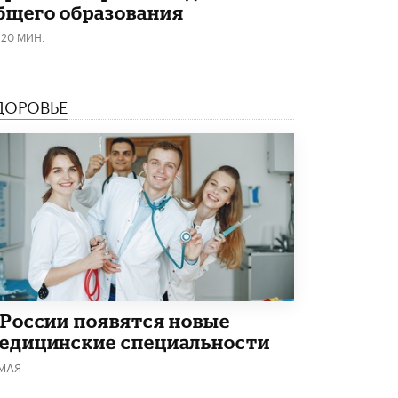
В Госдуме предложили запустить
бщего образования
программу «Выпускной кешбэк» для
тех, кто сдал ЕГЭ и ОГЭ
120 МИН.
29 МАЯ /
ЕГЭ И ОГЭ
ДОРОВЬЕ
 России появятся новые
едицинские специальности
 МАЯ