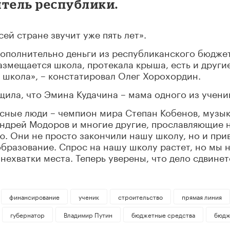
итель республики.
ей стране звучит уже пять лет».
 дополнительно деньги из республиканского бюдже
размещается школа, протекала крыша, есть и други
 школа», – констатировал Олег Хорохордин.
ила, что Эмина Кудачина – мама одного из учени
сные люди – чемпион мира Степан Кобенов, музы
Андрей Модоров и многие другие, прославляющие 
ю. Они не просто закончили нашу школу, но и при
образование. Спрос на нашу школу растет, но мы 
ехватки места. Теперь уверены, что дело сдвинетс
финансирование
ученик
строительство
прямая линия
губернатор
Владимир Путин
бюджетные средства
бюдж