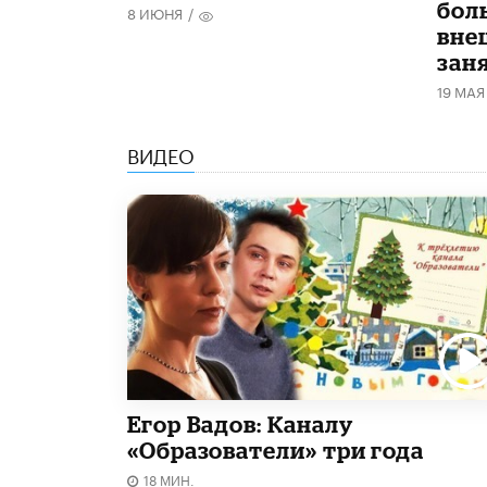
бол
8 ИЮНЯ
/
вне
зан
19 МАЯ
ВИДЕО
Егор Вадов: Каналу
«Образователи» три года
18 МИН.