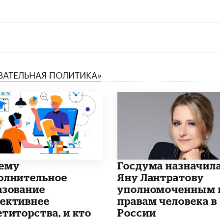
ОВАТЕЛЬНАЯ ПОЛИТИКА»
чему
Госдума назначил
олнительное
Яну Лантратову
азование
уполномоченным 
ективнее
правам человека в
етиторства, и кто
России