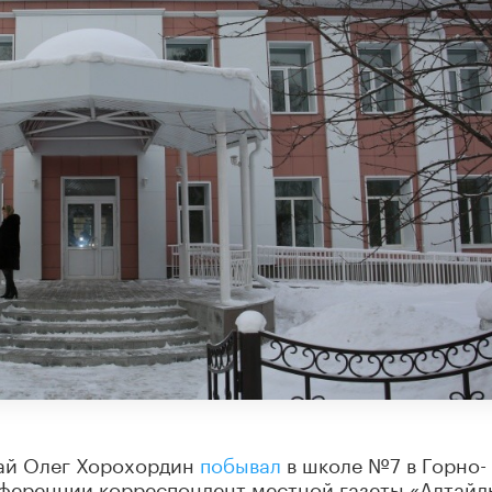
тай Олег Хорохордин
побывал
в школе №7 в Горно-
онференции корреспондент местной газеты «Алтай