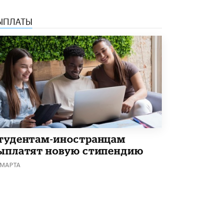
ЫПЛАТЫ
тудентам-иностранцам
ыплатят новую стипендию
 МАРТА