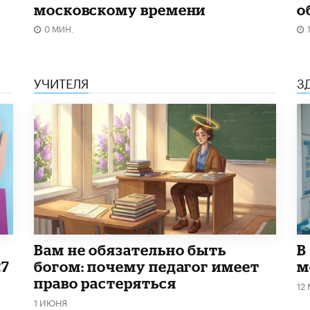
московскому времени
о
0 МИН.
УЧИТЕЛЯ
З
​Вам не обязательно быть
В
27
богом: почему педагог имеет
м
право растеряться
12
1 ИЮНЯ