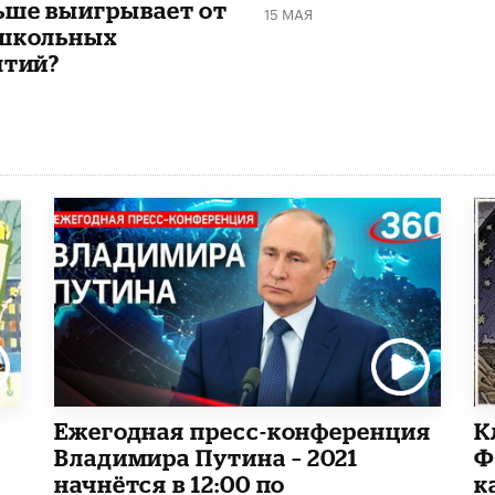
ьше выигрывает от
15 МАЯ
школьных
ятий?
Ежегодная пресс-конференция
К
Владимира Путина – 2021
Ф
начнётся в 12:00 по
к