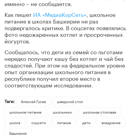
именно – не сообщается.
Как пишет
ИА «МедиаКорСеть»
, школьное
питание в школах Башкирии не раз
подвергалось критике. В соцсетях появлялись
фото недожаренных котлет и просроченных
йогуртов.
Сообщалось, что дети из семей со льготами
нередко получают кашу без котлет и чай без
сладостей. При этом на федеральном уровне
опыт организации школьного питания в
республике получил второе место в
соответствующем исследовании.
Теги:
Алексей Гусев
шведский стол
школьное питание
школьники
школьная столовая
школа
соцсети
питание
дети
внедрение
Башкирия