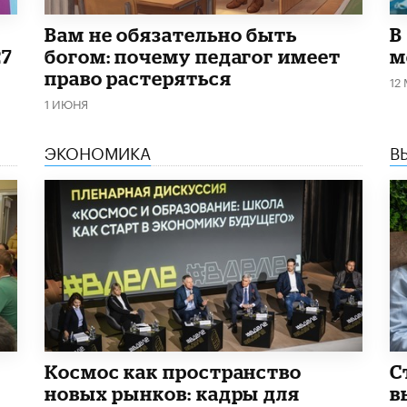
​Вам не обязательно быть
В
27
богом: почему педагог имеет
м
право растеряться
12
1 ИЮНЯ
ЭКОНОМИКА
В
Космос как пространство
С
новых рынков: кадры для
в