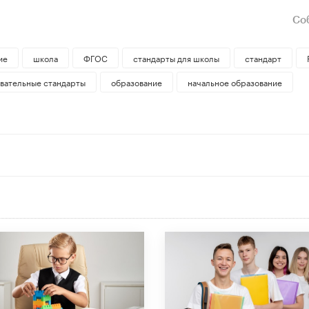
Соб
ие
школа
ФГОС
стандарты для школы
стандарт
вательные стандарты
образование
начальное образование