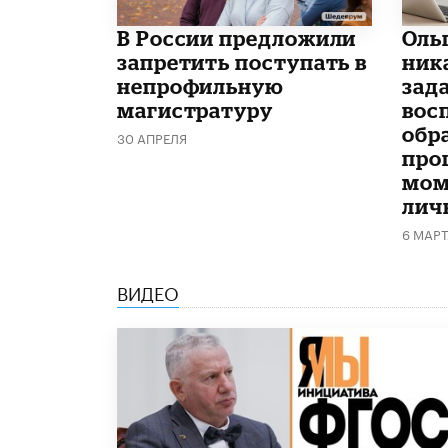
В России предложили
Оль
запретить поступать в
ник
непрофильную
зад
магистратуру
вос
обр
30 АПРЕЛЯ
про
мом
лич
6 МАР
ВИДЕО