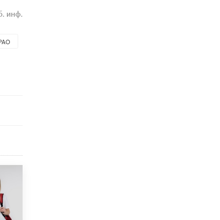
​Яндекс выпустил отчёт об устойчивом
развитии за 2025 год
. инф.
17 ИЮНЯ /
АНАЛИТИКА
РАО
Московский выпускной на ВДНХ
соберет более 60 артистов
17 ИЮНЯ /
ГОРОДСКОЕ ОБРАЗОВАНИЕ
Названы лучшие российские вузы в
2026 году по версии RAEX
16 ИЮНЯ /
АНАЛИТИКА
В России предложили ввести
обязательные уроки каллиграфии в
детских садах
11 ИЮНЯ /
ВОСПИТАНИЕ
​Как будущие реставраторы – студенты
столичного колледжа, помогают
восстанавливать культурные и
исторические объекты
11 ИЮНЯ /
ГОРОДСКОЕ ОБРАЗОВАНИЕ
​Почти 50 новых объектов образования