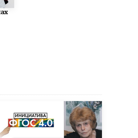
открыли в этом учебном году в Москве
10 ИЮНЯ /
ГОРОДСКОЕ ОБРАЗОВАНИЕ
лах
Госдума приняла закон о детских SIM-
картах
10 ИЮНЯ /
ДЕТИ
Глава СПЧ предложил вернуть в школы
устные переходные экзамены
9 ИЮНЯ /
КАЧЕСТВО ОБРАЗОВАНИЯ
​Объединяя дошкольный мир
8 ИЮНЯ /
АНОНС
«Сколково» и ГК «Просвещение»
анонсировали запуск акселератора
технологических решений для всех
уровней образования
8 ИЮНЯ /
ЧТО ПРОИСХОДИТ?
Рособрнадзор ответил на жалобы
школьников на ошибки в ЕГЭ по
русскому