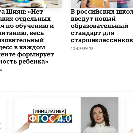
га Шиян: «Нет
В российских шко
аких отдельных
введут новый
ач по обучению и
образовательный
питанию, весь
стандарт для
азовательный
старшеклассников
цесс в каждом
10 ФЕВРАЛЯ
енте формирует
ность ребенка»
ТА