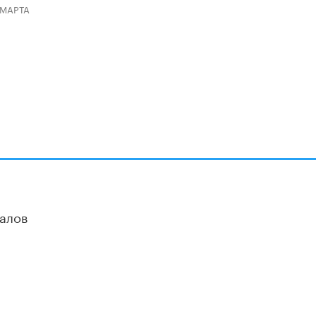
 МАРТА
В Минобрнауки рассказали о новых
правилах приема в аспирантуру
1 ИЮНЯ /
КАЧЕСТВО ОБРАЗОВАНИЯ
алов