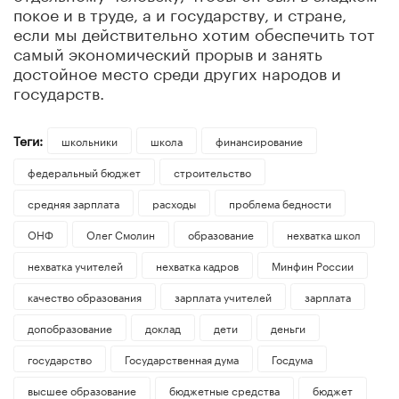
покое и в труде, а и государству, и стране,
если мы действительно хотим обеспечить тот
самый экономический прорыв и занять
достойное место среди других народов и
государств.
Теги:
школьники
школа
финансирование
федеральный бюджет
строительство
средняя зарплата
расходы
проблема бедности
ОНФ
Олег Смолин
образование
нехватка школ
нехватка учителей
нехватка кадров
Минфин России
качество образования
зарплата учителей
зарплата
допобразование
доклад
дети
деньги
государство
Государственная дума
Госдума
высшее образование
бюджетные средства
бюджет