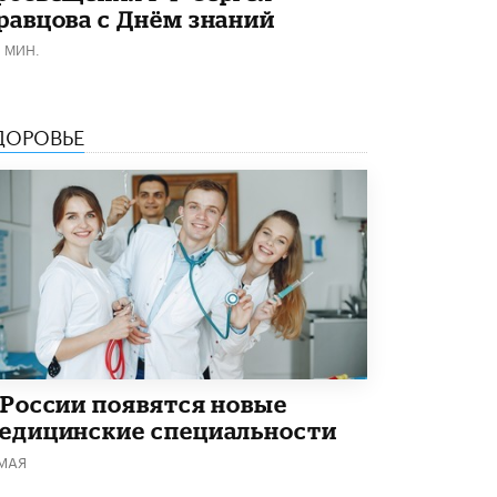
равцова с Днём знаний
Академик РАН предупредил, что
ChatGPT отучит школьников думать
1 МИН.
1 ИЮНЯ /
ШКОЛЬНИКИ
ДОРОВЬЕ
 России появятся новые
едицинские специальности
 МАЯ