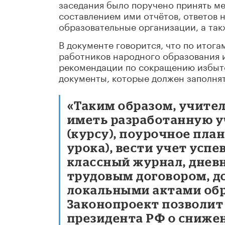
заседания было поручено принять ме
составлением ими отчётов, ответов
образовательные организации, а так
В документе говорится, что по итог
работников народного образования и
рекомендации по сокращению избыто
документы, которые должен заполнят
«Таким образом, учите
иметь разработанную 
(курсу), поурочное пла
урока), вести учет усп
классный журнал, дневн
трудовым договором, д
локальными актами обр
Законопроект позволит
президента РФ о сниже