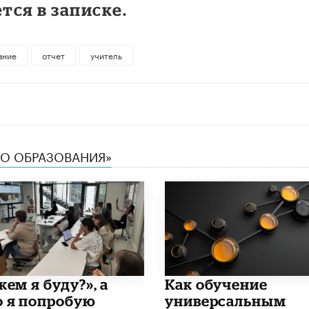
тся в записке.
ание
отчет
учитель
ТВО ОБРАЗОВАНИЯ»
кем я буду?», а
​Как обучение
о я попробую
универсальным