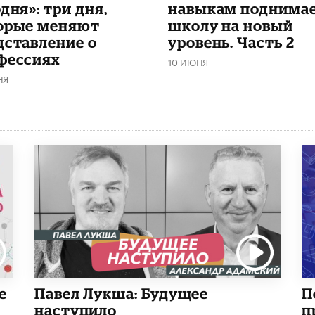
дня»: три дня,
навыкам поднима
орые меняют
школу на новый
дставление о
уровень. Часть 2
фессиях
10 ИЮНЯ
НЯ
е
Павел Лукша: Будущее
П
наступило
п