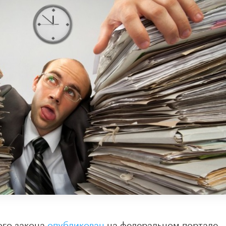
ого закона
опубликован
на федеральном портале