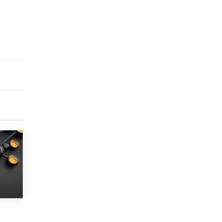
Рособрнадзор ответил на жалобы
школьников на ошибки в ЕГЭ по
русскому
8 ИЮНЯ /
ЕГЭ И ОГЭ
Школа «СКОЛКА» и Госкорпорация
«Росатом» подписали соглашение о
сотрудничестве
8 ИЮНЯ /
ОБРАЗОВАТЕЛЬНАЯ ПОЛИТИКА
Депутаты призвали не отклонять
дипломы только из-за не пройденного
антиплагиата
5 ИЮНЯ /
ЧТО ПРОИСХОДИТ?
Минпросвещения просят добавить в
школьные учебники примеры женщин-
инженеров
5 ИЮНЯ /
УЧЕБНИКИ
Уличенный в списывании школьник
вернул себе призовое место на
олимпиаде через суд