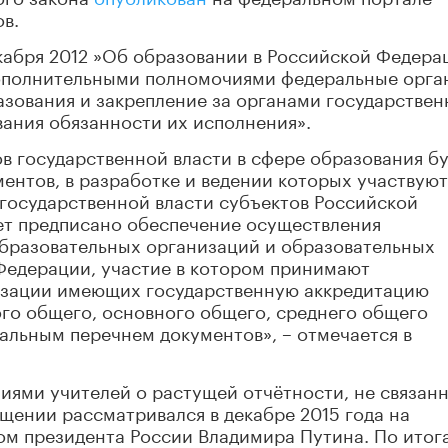
в.
кабря 2012 ‎»Об образовании в Российской Федера
ополнительными полномочиями федеральные орга
азования и закрепление за органами государстве
вания обязанности их исполнения».
 государственной власти в сфере образования бу
ентов, в разработке ‎и ведении которых участвуют
государственной власти субъектов Российской
ет предписано обеспечение осуществления
бразовательных организаций и образовательных
Федерации, участие в котором принимают
изации имеющих государственную аккредитацию
го общего, основного общего, среднего общего
ральным перечнем документов», – отмечается в
ями учителей о растущей отчётности, не связанн
ащении рассматривался в декабре 2015 года на
ом президента России Владимира Путина. По итог