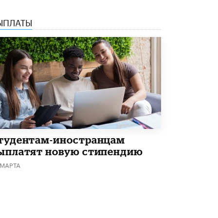
ЫПЛАТЫ
тудентам-иностранцам
ыплатят новую стипендию
 МАРТА