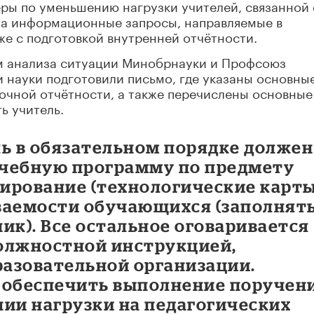
ры по уменьшению нагрузки учителей, связанной 
 на информационные запросы, направляемые в
же с подготовкой внутренней отчётности.
ам анализа ситуации Минобрнауки и Профсоюз
 науки подготовили письмо, где указаны основны
чной отчётности, а также перечислены основные
ь учитель.
ль в обязательном порядке должен
учебную программу по предмету
нирование (технологические карт
еваемости обучающихся (заполнят
ик). Все остальное оговаривается
олжностной инструкцией,
азовательной организации.
 обеспечить выполнение поручен
нии нагрузки на педагогических