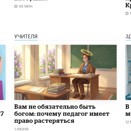
К
49 МИН.
УЧИТЕЛЯ
З
​Вам не обязательно быть
В
27
богом: почему педагог имеет
м
право растеряться
12
1 ИЮНЯ