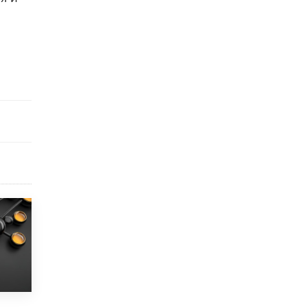
5 ИЮНЯ /
ЧТО ПРОИСХОДИТ?
«Евгений Онегин» станет обязательным
для повторения в 10–11-х классах
4 ИЮНЯ /
КАЧЕСТВО ОБРАЗОВАНИЯ
В Общественной палате предложили
шить школьную форму с учетом
национальных традиций регионов
4 ИЮНЯ /
ШКОЛЬНИКИ
В Госдуме предложили ввести онлайн-
формат для апелляций ЕГЭ
3 ИЮНЯ /
ЕГЭ И ОГЭ
​Яндекс выпустил бесплатный курс по
защите от ИИ-мошенничества
2 ИЮНЯ /
BIG DATA
В России начнут применять новые
подходы к разрешению конфликтов в
школах
2 ИЮНЯ /
ПОДРОСТКИ