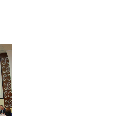
схемах мошенничества в период сдачи
ЕГЭ
19 ИЮНЯ /
ЕГЭ И ОГЭ
​Яндекс выпустил отчёт об устойчивом
развитии за 2025 год
17 ИЮНЯ /
АНАЛИТИКА
Московский выпускной на ВДНХ
соберет более 60 артистов
17 ИЮНЯ /
ГОРОДСКОЕ ОБРАЗОВАНИЕ
Названы лучшие российские вузы в
2026 году по версии RAEX
16 ИЮНЯ /
АНАЛИТИКА
В России предложили ввести
обязательные уроки каллиграфии в
детских садах
11 ИЮНЯ /
ВОСПИТАНИЕ
​Как будущие реставраторы – студенты
столичного колледжа, помогают
восстанавливать культурные и