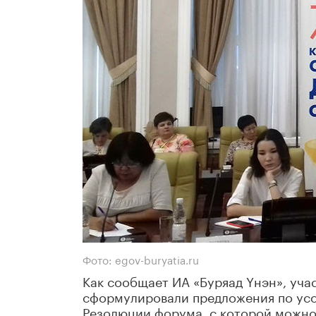
Фото: egov-buryatia.ru
Как сообщает ИА «Буряад Yнэн», уч
сформулировали предложения по ус
Резолюции форума, с которой можно