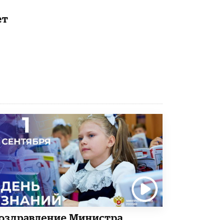
Академик РАН предупредил, что
ет
ChatGPT отучит школьников думать
1 ИЮНЯ /
ШКОЛЬНИКИ
оздравление Министра