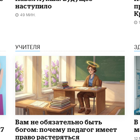
наступило
п
К
49 МИН.
УЧИТЕЛЯ
З
​Вам не обязательно быть
В
27
богом: почему педагог имеет
м
право растеряться
12