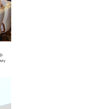
исторические объекты
11 ИЮНЯ /
ГОРОДСКОЕ ОБРАЗОВАНИЕ
​Почти 50 новых объектов образования
открыли в этом учебном году в Москве
10 ИЮНЯ /
ГОРОДСКОЕ ОБРАЗОВАНИЕ
Госдума приняла закон о детских SIM-
картах
10 ИЮНЯ /
ДЕТИ
РФ
Глава СПЧ предложил вернуть в школы
ему
устные переходные экзамены
9 ИЮНЯ /
КАЧЕСТВО ОБРАЗОВАНИЯ
​Объединяя дошкольный мир
8 ИЮНЯ /
АНОНС
«Сколково» и ГК «Просвещение»
анонсировали запуск акселератора
технологических решений для всех
уровней образования
8 ИЮНЯ /
ЧТО ПРОИСХОДИТ?