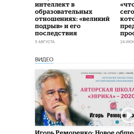
интеллект в
«чт
образовательных
сего
отношениях: «великий
кот
подрыв» и его
пре
последствия
про
5 АВГУСТА
24 ИЮ
ВИДЕО
Игорь Реморенко: Новое обще