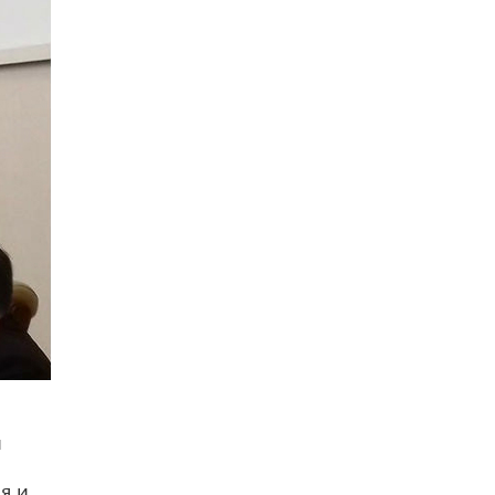
Рособрнадзор ответил на жалобы
школьников на ошибки в ЕГЭ по
русскому
8 ИЮНЯ /
ЕГЭ И ОГЭ
Школа «СКОЛКА» и Госкорпорация
«Росатом» подписали соглашение о
сотрудничестве
8 ИЮНЯ /
ОБРАЗОВАТЕЛЬНАЯ ПОЛИТИКА
Депутаты призвали не отклонять
дипломы только из-за не пройденного
антиплагиата
5 ИЮНЯ /
ЧТО ПРОИСХОДИТ?
Минпросвещения просят добавить в
школьные учебники примеры женщин-
инженеров
5 ИЮНЯ /
УЧЕБНИКИ
и
Уличенный в списывании школьник
вернул себе призовое место на
олимпиаде через суд
я и