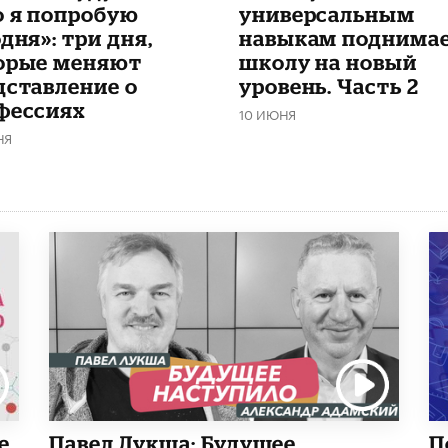
о я попробую
универсальным
дня»: три дня,
навыкам поднима
орые меняют
школу на новый
дставление о
уровень. Часть 2
фессиях
10 ИЮНЯ
НЯ
е
Павел Лукша: Будущее
П