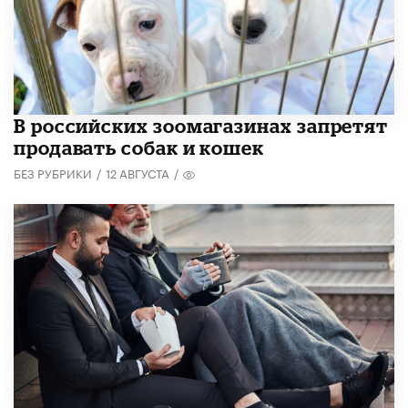
В российских зоомагазинах запретят
продавать собак и кошек
БЕЗ РУБРИКИ
/
12 АВГУСТА
/