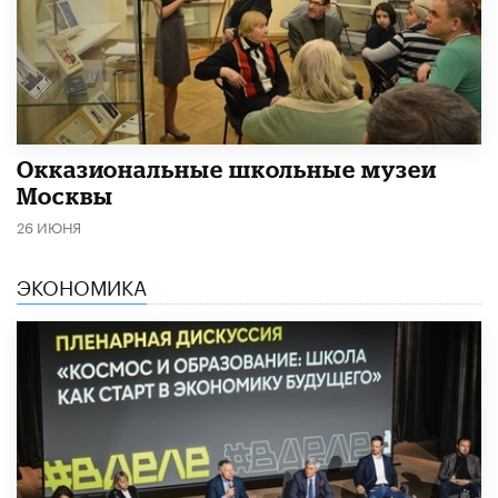
​Окказиональные школьные музеи
Москвы
26 ИЮНЯ
ЭКОНОМИКА