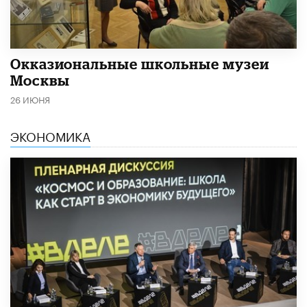
​Окказиональные школьные музеи
Москвы
26 ИЮНЯ
ЭКОНОМИКА