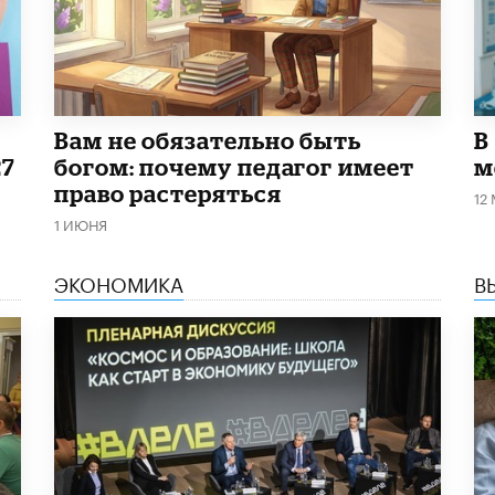
​Вам не обязательно быть
В
27
богом: почему педагог имеет
м
право растеряться
12
1 ИЮНЯ
ЭКОНОМИКА
В