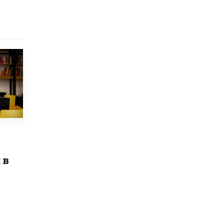
8 ИЮНЯ /
ЕГЭ И ОГЭ
Школа «СКОЛКА» и Госкорпорация
«Росатом» подписали соглашение о
сотрудничестве
8 ИЮНЯ /
ОБРАЗОВАТЕЛЬНАЯ ПОЛИТИКА
Депутаты призвали не отклонять
дипломы только из-за не пройденного
антиплагиата
5 ИЮНЯ /
ЧТО ПРОИСХОДИТ?
Минпросвещения просят добавить в
школьные учебники примеры женщин-
инженеров
5 ИЮНЯ /
УЧЕБНИКИ
 в
Уличенный в списывании школьник
вернул себе призовое место на
олимпиаде через суд
5 ИЮНЯ /
ЧТО ПРОИСХОДИТ?
«Евгений Онегин» станет обязательным
для повторения в 10–11-х классах