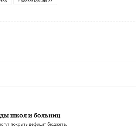
ктор
Ярослав Кузьминов
жды школ и больниц
могут покрыть дефицит бюджета.