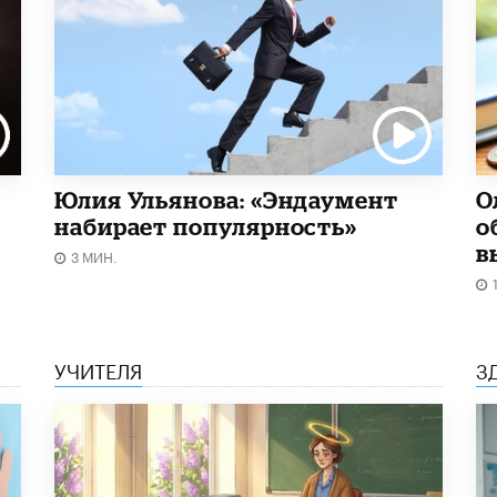
Юлия Ульянова: «Эндаумент
О
набирает популярность»
о
в
3 МИН.
УЧИТЕЛЯ
З