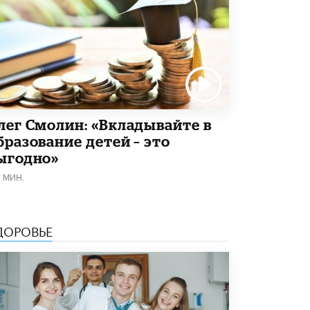
В Минобрнауки рассказали о новых
правилах приема в аспирантуру
1 ИЮНЯ /
КАЧЕСТВО ОБРАЗОВАНИЯ
лег Смолин: «Вкладывайте в
бразование детей – это
ыгодно»
1 МИН.
ДОРОВЬЕ