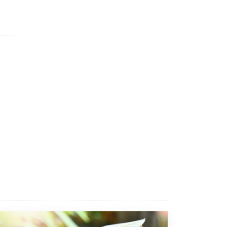
4 ИЮНЯ /
КАЧЕСТВО ОБРАЗОВАНИЯ
В Общественной палате предложили
шить школьную форму с учетом
национальных традиций регионов
4 ИЮНЯ /
ШКОЛЬНИКИ
В Госдуме предложили ввести онлайн-
формат для апелляций ЕГЭ
3 ИЮНЯ /
ЕГЭ И ОГЭ
​Яндекс выпустил бесплатный курс по
защите от ИИ-мошенничества
2 ИЮНЯ /
BIG DATA
В России начнут применять новые
подходы к разрешению конфликтов в
школах
2 ИЮНЯ /
ПОДРОСТКИ
Академик РАН предупредил, что
ChatGPT отучит школьников думать
1 ИЮНЯ /
ШКОЛЬНИКИ