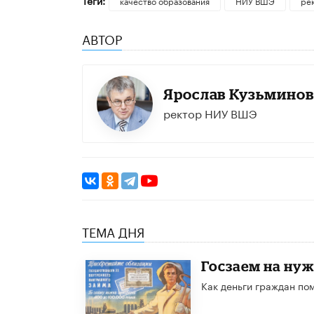
Теги:
качество образования
НИУ ВШЭ
ре
АВТОР
Ярослав Кузьминов
ректор НИУ ВШЭ
ТЕМА ДНЯ
Госзаем на ну
Как деньги граждан по