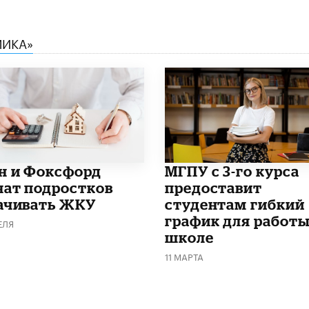
МИКА»
н и Фоксфорд
МГПУ с 3-го курса
чат подростков
предоставит
ачивать ЖКУ
студентам гибкий
график для работы
ЕЛЯ
школе
11 МАРТА