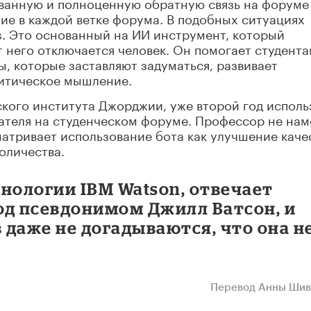
ованную и полноценную обратную связь на форуме
ие в каждой ветке форума. В подобных ситуациях
s. Это основанный на ИИ инструмент, который
т него отключается человек. Он помогает студент
ы, которые заставляют задуматься, развивает
ритическое мышление.
кого института Джорджии, уже второй год исполь
вателя на студенческом форуме. Профессор не на
матривает использование бота как улучшение каче
оличества.
нологии IBM Watson, отвечает
од псевдонимом Джилл Ватсон, и
даже не догадываются, что она н
Перевод Анны Ши