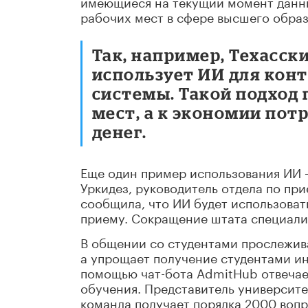
имеющиеся на текущий момент данны
рабочих мест в сфере высшего образ
Так, например, Техасск
использует ИИ для кон
системы. Такой подход
мест, а к экономии пот
денег.
Еще один пример использования ИИ –
Уркидез, руководитель отдела по пр
сообщила, что ИИ будет использовать
приему. Сокращение штата специали
В общении со студентами прослежива
а упрощает получение студентами и
помощью чат-бота AdmitHub отвечает
обучения. Представитель университе
команда получает порядка 2000 вопро