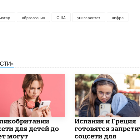
ьютер
образование
США
университет
цифра
ЕСТИ»
еликобритании
Испания и Греция
сети для детей до
готовятся запрети
ет могут
соцсети для