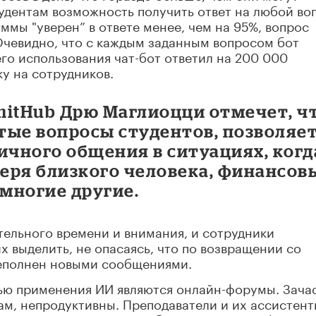
тудентам возможность получить ответ на любой во
ммы "уверен” в ответе менее, чем на 95%, вопрос
Очевидно, что с каждым заданным вопросом бот
его использования чат-бот ответил на 200 000
ку на сотрудников.
mitHub Дрю Маглиоцци отмечет, ч
стые вопросы студентов, позволяе
ичного общения в ситуациях, когд
теря близкого человека, финансов
 многие другие.
ельного времени и внимания, и сотрудники
х выделить, не опасаясь, что по возвращении со
реполнен новыми сообщениями.
ю применения ИИ являются онлайн-форумы. Зача
м, непродуктивны. Преподаватели и их ассистен