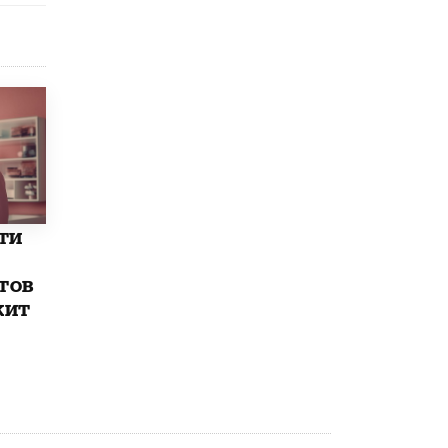
8 ИЮНЯ /
ЕГЭ И ОГЭ
Школа «СКОЛКА» и Госкорпорация
«Росатом» подписали соглашение о
сотрудничестве
8 ИЮНЯ /
ОБРАЗОВАТЕЛЬНАЯ ПОЛИТИКА
Депутаты призвали не отклонять
дипломы только из-за не пройденного
антиплагиата
5 ИЮНЯ /
ЧТО ПРОИСХОДИТ?
Минпросвещения просят добавить в
ти
школьные учебники примеры женщин-
инженеров
тов
5 ИЮНЯ /
УЧЕБНИКИ
жит
Уличенный в списывании школьник
вернул себе призовое место на
олимпиаде через суд
5 ИЮНЯ /
ЧТО ПРОИСХОДИТ?
«Евгений Онегин» станет обязательным
для повторения в 10–11-х классах