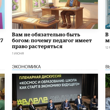
​Вам не обязательно быть
В
27
богом: почему педагог имеет
м
право растеряться
12
1 ИЮНЯ
ЭКОНОМИКА
В