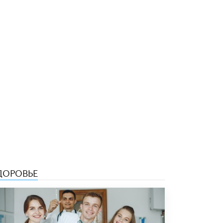
4 ИЮНЯ /
КАЧЕСТВО ОБРАЗОВАНИЯ
В Общественной палате предложили
шить школьную форму с учетом
национальных традиций регионов
4 ИЮНЯ /
ШКОЛЬНИКИ
В Госдуме предложили ввести онлайн-
формат для апелляций ЕГЭ
3 ИЮНЯ /
ЕГЭ И ОГЭ
​Яндекс выпустил бесплатный курс по
защите от ИИ-мошенничества
2 ИЮНЯ /
BIG DATA
В России начнут применять новые
подходы к разрешению конфликтов в
школах
ДОРОВЬЕ
2 ИЮНЯ /
ПОДРОСТКИ
Академик РАН предупредил, что
ChatGPT отучит школьников думать
1 ИЮНЯ /
ШКОЛЬНИКИ