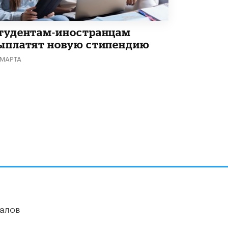
тудентам-иностранцам
ыплатят новую стипендию
 МАРТА
алов