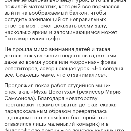
пожилой математик, который все порывался
выйти на воображаемый балкон, чтобы
остудить закипающий от неправильных
ответов мозг, смог доказать всему залу,
насколько ярким и запоминающимся может
быть мир сухих цифр.
Не прошла мимо внимания детей и такая
деталь, как увлечение педагогов гаджетами
даже во время урока или «коронная» фраза
репетиторов, завершающая урок: «На сегодня
все. Скажешь маме, что отзанимались».
Продолжил показ работ студийцев мини-
спектакль «Муха-Цокотуха» (режиссер Мария
Самсонова). Благодаря новаторству
постановки незамысловатая детская сказка
парадоксальным образом превратилась
одновременно в памфлет (на геройство
отважился лишь маленький комарик) и в
философскую притчу – за денежку купишь что