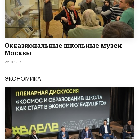
​Окказиональные школьные музеи
Москвы
26 ИЮНЯ
ЭКОНОМИКА