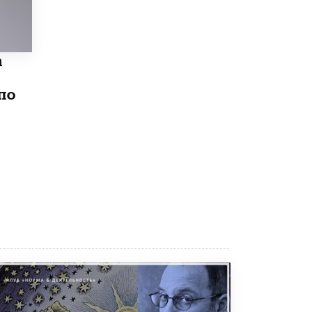
3 ИЮНЯ /
ЕГЭ И ОГЭ
​Яндекс выпустил бесплатный курс по
защите от ИИ-мошенничества
2 ИЮНЯ /
BIG DATA
а
В России начнут применять новые
по
подходы к разрешению конфликтов в
школах
2 ИЮНЯ /
ПОДРОСТКИ
Академик РАН предупредил, что
ChatGPT отучит школьников думать
1 ИЮНЯ /
ШКОЛЬНИКИ
В Минобрнауки рассказали о новых
правилах приема в аспирантуру
1 ИЮНЯ /
КАЧЕСТВО ОБРАЗОВАНИЯ
Кто будет оценивать поведение
школьников
29 МАЯ /
ШКОЛЬНИКИ