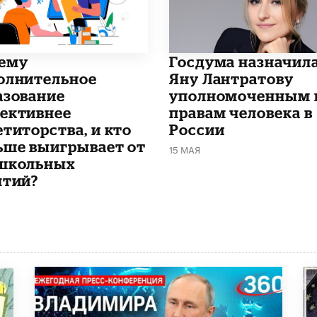
чему
Госдума назначил
олнительное
Яну Лантратову
азование
уполномоченным 
ективнее
правам человека в
етиторства, и кто
России
ьше выигрывает от
15 МАЯ
школьных
ятий?