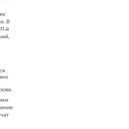
2026 году по версии RAEX
16 ИЮНЯ /
АНАЛИТИКА
ех
В России предложили ввести
е. В
обязательные уроки каллиграфии в
11-й
детских садах
11 ИЮНЯ /
ВОСПИТАНИЕ
ний,
​Как будущие реставраторы – студенты
столичного колледжа, помогают
восстанавливать культурные и
исторические объекты
11 ИЮНЯ /
ГОРОДСКОЕ ОБРАЗОВАНИЕ
ся
вно
​Почти 50 новых объектов образования
открыли в этом учебном году в Москве
рова.
10 ИЮНЯ /
ГОРОДСКОЕ ОБРАЗОВАНИЕ
ики
Госдума приняла закон о детских SIM-
картах
дение
10 ИЮНЯ /
ДЕТИ
учат
Глава СПЧ предложил вернуть в школы
устные переходные экзамены