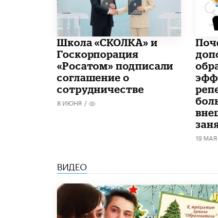
Школа «СКОЛКА» и
​По
Госкорпорация
доп
«Росатом» подписали
обр
соглашение о
эфф
сотрудничестве
реп
бол
8 ИЮНЯ
/
вне
зан
19 МАЯ
ВИДЕО