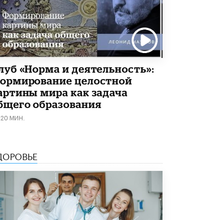
В Госдуме предложили запустить
программу «Выпускной кешбэк» для
тех, кто сдал ЕГЭ и ОГЭ
29 МАЯ /
ЕГЭ И ОГЭ
луб «Норма и деятельность»:
ормирование целостной
артины мира как задача
бщего образования
120 МИН.
ДОРОВЬЕ