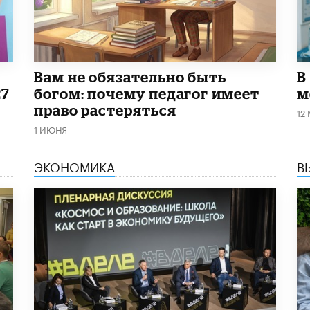
​Вам не обязательно быть
В
27
богом: почему педагог имеет
м
право растеряться
12
1 ИЮНЯ
ЭКОНОМИКА
В