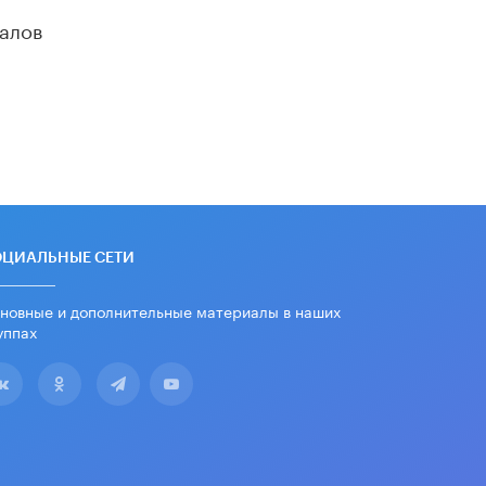
алов
Из закона о регулировании ИИ
убрали запрет на иностранные
нейросети
22 ИЮНЯ /
BIG DATA
Рособрнадзор предупредил о трех
схемах мошенничества в период
сдачи ЕГЭ
19 ИЮНЯ /
ЕГЭ И ОГЭ
​Яндекс выпустил отчёт об
устойчивом развитии за 2025 год
ОЦИАЛЬНЫЕ СЕТИ
17 ИЮНЯ /
АНАЛИТИКА
новные и дополнительные материалы в наших
Московский выпускной на ВДНХ
соберет более 60 артистов
уппах
17 ИЮНЯ /
ГОРОДСКОЕ ОБРАЗОВАНИЕ
Названы лучшие российские вузы в
2026 году по версии RAEX
16 ИЮНЯ /
АНАЛИТИКА
В России предложили ввести