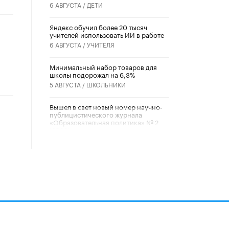
6 АВГУСТА /
ДЕТИ
​Яндекс обучил более 20 тысяч
учителей использовать ИИ в работе
6 АВГУСТА /
УЧИТЕЛЯ
Минимальный набор товаров для
школы подорожал на 6,3%
5 АВГУСТА /
ШКОЛЬНИКИ
Вышел в свет новый номер научно-
публицистического журнала
«Образовательная политика» № 2
(2026)
3 ИЮЛЯ /
АНОНС
Школьники и студенты Москвы
почтили память героев Великой
Отечественной войны
22 ИЮНЯ /
ГОРОДСКОЕ ОБРАЗОВАНИЕ
«Егор, давай во двор!»
22 ИЮНЯ /
АНОНС