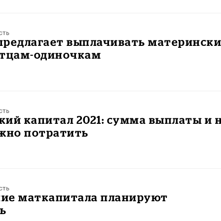
сть
предлагает выплачивать материнск
отцам-одиночкам
сть
ий капитал 2021: сумма выплаты и 
ожно потратить
сть
ие маткапитала планируют
ь