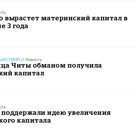
сть
о вырастет материнский капитал в
е 3 года
ШЕСТВИЙ
//
Новость
ца Читы обманом получила
кий капитал
сть
е поддержали идею увеличения
кого капитала