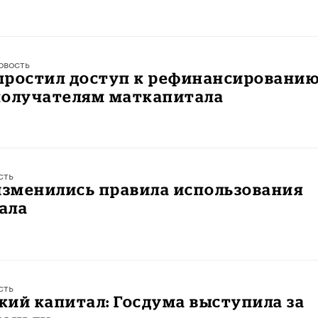
овость
простил доступ к рефинансировани
получателям маткапитала
сть
изменились правила использования
ала
сть
ий капитал: Госдума выступила за