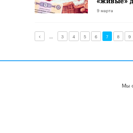
«живые» 
9 марта
Назад
...
3
4
5
6
7
8
9
Мы 