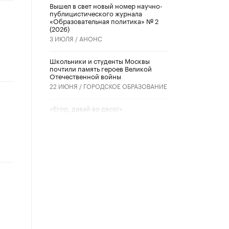
Вышел в свет новый номер научно-
публицистического журнала
«Образовательная политика» № 2
(2026)
3 ИЮЛЯ /
АНОНС
Школьники и студенты Москвы
почтили память героев Великой
Отечественной войны
22 ИЮНЯ /
ГОРОДСКОЕ ОБРАЗОВАНИЕ
«Егор, давай во двор!»
22 ИЮНЯ /
АНОНС
Из закона о регулировании ИИ
убрали запрет на иностранные
нейросети
22 ИЮНЯ /
BIG DATA
Рособрнадзор предупредил о трех
схемах мошенничества в период
сдачи ЕГЭ
19 ИЮНЯ /
ЕГЭ И ОГЭ