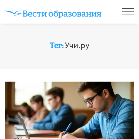
Учи.ру
Тег: