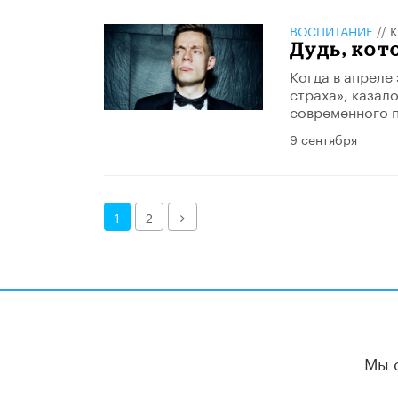
ВОСПИТАНИЕ
//
К
Дудь, ко
Когда в апреле
страха», казал
современного п
9 сентября
Далее
1
2
Мы 