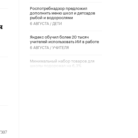
Роспотребнадзор предложил
дополнить меню школ и детсадов
рыбой и водорослями
6 АВГУСТА /
ДЕТИ
я
​Яндекс обучил более 20 тысяч
учителей использовать ИИ в работе
6 АВГУСТА /
УЧИТЕЛЯ
Минимальный набор товаров для
школы подорожал на 6,3%
5 АВГУСТА /
ШКОЛЬНИКИ
Вышел в свет новый номер научно-
публицистического журнала
«Образовательная политика» № 2
(2026)
3 ИЮЛЯ /
АНОНС
Школьники и студенты Москвы
почтили память героев Великой
Отечественной войны
7307
22 ИЮНЯ /
ГОРОДСКОЕ ОБРАЗОВАНИЕ