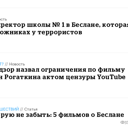
ость
ректор школы № 1 в Беслане, котора
ложниках у террористов
Т?
//
Новость
дзор назвал ограничения по фильму
н Рогаткина актом цензуры YouTube
ШЕСТВИЙ
//
Статья
орую не забыть: 5 фильмов о Беслане
3