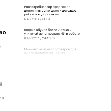
Роспотребнадзор предложил
дополнить меню школ и детсадов
рыбой и водорослями
6 АВГУСТА /
ДЕТИ
​Яндекс обучил более 20 тысяч
во
учителей использовать ИИ в работе
6 АВГУСТА /
УЧИТЕЛЯ
е
Минимальный набор товаров для
школы подорожал на 6,3%
5 АВГУСТА /
ШКОЛЬНИКИ
Вышел в свет новый номер научно-
публицистического журнала
«Образовательная политика» № 2
(2026)
ы
3 ИЮЛЯ /
АНОНС
Школьники и студенты Москвы
ИЛ.
почтили память героев Великой
Отечественной войны
22 ИЮНЯ /
ГОРОДСКОЕ ОБРАЗОВАНИЕ