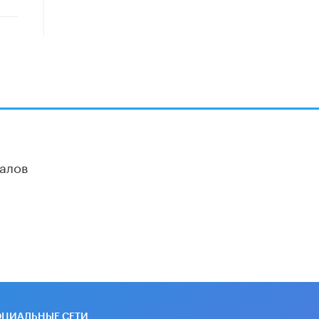
16 ИЮНЯ /
АНАЛИТИКА
В России предложили ввести
обязательные уроки каллиграфии в
детских садах
11 ИЮНЯ /
ВОСПИТАНИЕ
​Как будущие реставраторы –
студенты столичного колледжа,
помогают восстанавливать
культурные и исторические объекты
11 ИЮНЯ /
ГОРОДСКОЕ ОБРАЗОВАНИЕ
алов
​Почти 50 новых объектов
образования открыли в этом
учебном году в Москве
10 ИЮНЯ /
ГОРОДСКОЕ ОБРАЗОВАНИЕ
Госдума приняла закон о детских
SIM-картах
10 ИЮНЯ /
ДЕТИ
Глава СПЧ предложил вернуть в
ОЦИАЛЬНЫЕ СЕТИ