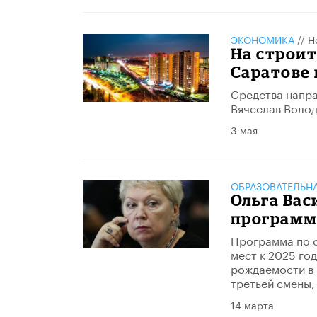
ЭКОНОМИКА
//
Н
На строит
Саратове 
Средства напра
Вячеслав Волод
3 мая
ОБРАЗОВАТЕЛЬН
Ольга Вас
программ
​Программа по 
мест к 2025 го
рождаемости в 
третьей смены,
14 марта