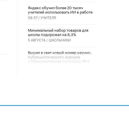
​Яндекс обучил более 20 тысяч
учителей использовать ИИ в работе
о
09:57 /
УЧИТЕЛЯ
Минимальный набор товаров для
школы подорожал на 6,3%
5 АВГУСТА /
ШКОЛЬНИКИ
Вышел в свет новый номер научно-
публицистического журнала
«Образовательная политика» № 2
(2026)
3 ИЮЛЯ /
АНОНС
Школьники и студенты Москвы
почтили память героев Великой
Отечественной войны
22 ИЮНЯ /
ГОРОДСКОЕ ОБРАЗОВАНИЕ
«Егор, давай во двор!»
22 ИЮНЯ /
АНОНС
алов
Из закона о регулировании ИИ