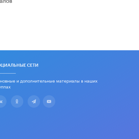
убрали запрет на иностранные
нейросети
22 ИЮНЯ /
BIG DATA
Рособрнадзор предупредил о трех
схемах мошенничества в период
сдачи ЕГЭ
19 ИЮНЯ /
ЕГЭ И ОГЭ
​Яндекс выпустил отчёт об
устойчивом развитии за 2025 год
ОЦИАЛЬНЫЕ СЕТИ
17 ИЮНЯ /
АНАЛИТИКА
новные и дополнительные материалы в наших
Московский выпускной на ВДНХ
соберет более 60 артистов
уппах
17 ИЮНЯ /
ГОРОДСКОЕ ОБРАЗОВАНИЕ
Названы лучшие российские вузы в
2026 году по версии RAEX
16 ИЮНЯ /
АНАЛИТИКА
В России предложили ввести
обязательные уроки каллиграфии в
детских садах