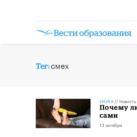
смех
Тег:
НАУКА
//
Новость
Почему лю
сами
13 октября