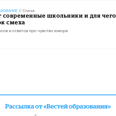
АЗОВАНИЕ
//
Статья
т современные школьники и для чег
ок смеха
осов и ответов про чувство юмора
Рассылка от «Вестей образования»
отправляем подборку лучших и актуальных матери