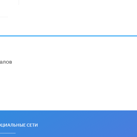
«Егор, давай во двор!»
22 ИЮНЯ /
АНОНС
Из закона о регулировании ИИ
убрали запрет на иностранные
нейросети
22 ИЮНЯ /
BIG DATA
Рособрнадзор предупредил о трех
алов
схемах мошенничества в период
сдачи ЕГЭ
19 ИЮНЯ /
ЕГЭ И ОГЭ
​Яндекс выпустил отчёт об
устойчивом развитии за 2025 год
17 ИЮНЯ /
АНАЛИТИКА
Московский выпускной на ВДНХ
соберет более 60 артистов
17 ИЮНЯ /
ГОРОДСКОЕ ОБРАЗОВАНИЕ
ОЦИАЛЬНЫЕ СЕТИ
Названы лучшие российские вузы в
2026 году по версии RAEX