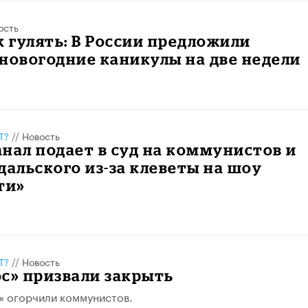
ость
к гулять: В России предложили
новогодние каникулы на две недели
Т?
//
Новость
нал подает в суд на коммунистов и
дальского из-за клеветы на шоу
ти»
Т?
//
Новость
с» призвали закрыть
» огорчили коммунистов.