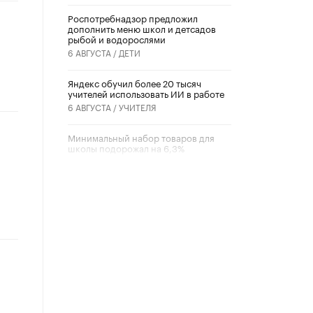
Роспотребнадзор предложил
дополнить меню школ и детсадов
рыбой и водорослями
6 АВГУСТА /
ДЕТИ
​Яндекс обучил более 20 тысяч
учителей использовать ИИ в работе
6 АВГУСТА /
УЧИТЕЛЯ
Минимальный набор товаров для
школы подорожал на 6,3%
5 АВГУСТА /
ШКОЛЬНИКИ
Вышел в свет новый номер научно-
публицистического журнала
«Образовательная политика» № 2
(2026)
3 ИЮЛЯ /
АНОНС
Школьники и студенты Москвы
почтили память героев Великой
Отечественной войны
22 ИЮНЯ /
ГОРОДСКОЕ ОБРАЗОВАНИЕ