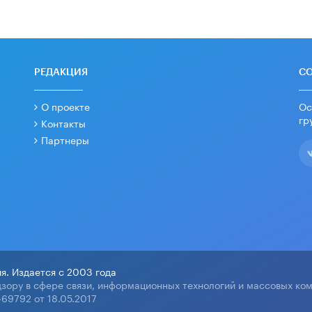
РЕДАКЦИЯ
С
О проекте
Ос
гр
Контакты
Партнеры
я. Издается с 2003 года
зору в сфере связи, информационных технологий и массовых ко
69792 от 18.05.2017