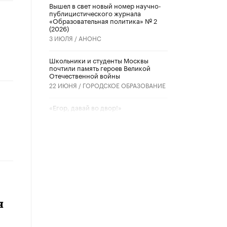
Вышел в свет новый номер научно-
публицистического журнала
«Образовательная политика» № 2
(2026)
3 ИЮЛЯ /
АНОНС
Школьники и студенты Москвы
почтили память героев Великой
Отечественной войны
22 ИЮНЯ /
ГОРОДСКОЕ ОБРАЗОВАНИЕ
«Егор, давай во двор!»
22 ИЮНЯ /
АНОНС
Из закона о регулировании ИИ
убрали запрет на иностранные
нейросети
22 ИЮНЯ /
BIG DATA
Рособрнадзор предупредил о трех
схемах мошенничества в период
сдачи ЕГЭ
я
19 ИЮНЯ /
ЕГЭ И ОГЭ