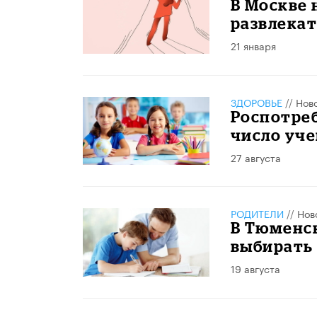
В Москве 
развлека
21 января
ЗДОРОВЬЕ
//
Нов
Роспотре
число уче
27 августа
РОДИТЕЛИ
//
Нов
В Тюменс
выбирать
19 августа