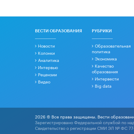
ВЕСТИ ОБРАЗОВАНИЯ
РУБРИКИ
Новости
Образовательная
политика
Колонки
Экономика
Аналитика
Качество
Интервью
образования
Рецензии
Интервести
Видео
Big data
2026 © Все права защищены. Вести образовани
Зарегистрировано Федеральной службой по над
Свидетельство о регистрации СМИ ЭЛ № ФС 77-