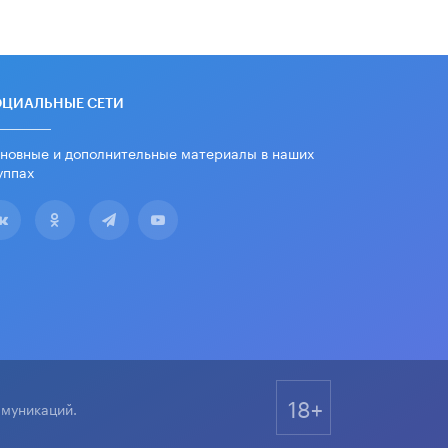
«Евгений Онегин» станет
обязательным для повторения в 10–
11-х классах
4 ИЮНЯ /
КАЧЕСТВО ОБРАЗОВАНИЯ
В Общественной палате предложили
ОЦИАЛЬНЫЕ СЕТИ
шить школьную форму с учетом
национальных традиций регионов
новные и дополнительные материалы в наших
4 ИЮНЯ /
ШКОЛЬНИКИ
уппах
В Госдуме предложили ввести
онлайн-формат для апелляций ЕГЭ
3 ИЮНЯ /
ЕГЭ И ОГЭ
​Яндекс выпустил бесплатный курс
по защите от ИИ-мошенничества
2 ИЮНЯ /
BIG DATA
В России начнут применять новые
подходы к разрешению конфликтов
в школах
18+
2 ИЮНЯ /
ПОДРОСТКИ
ммуникаций.
Академик РАН предупредил, что