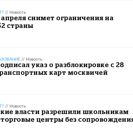
Т?
//
Новость
9 апреля снимет ограничения на
52 страны
АЗОВАНИЕ
//
Новость
одписал указ о разблокировке с 28
транспортных карт москвичей
Т?
//
Новость
ские власти разрешили школьникам
 торговые центры без сопровождени