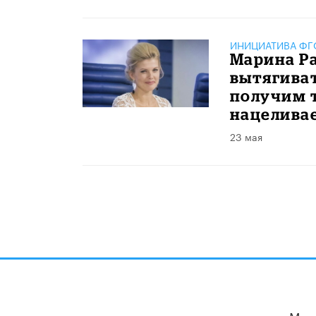
ИНИЦИАТИВА ФГО
Марина Ра
вытягиват
получим т
нацеливае
23 мая
Мы 