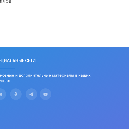
«Егор, давай во двор!»
22 ИЮНЯ /
АНОНС
Из закона о регулировании ИИ
убрали запрет на иностранные
нейросети
22 ИЮНЯ /
BIG DATA
Рособрнадзор предупредил о трех
схемах мошенничества в период
сдачи ЕГЭ
ОЦИАЛЬНЫЕ СЕТИ
19 ИЮНЯ /
ЕГЭ И ОГЭ
новные и дополнительные материалы в наших
​Яндекс выпустил отчёт об
уппах
устойчивом развитии за 2025 год
17 ИЮНЯ /
АНАЛИТИКА
Московский выпускной на ВДНХ
соберет более 60 артистов
17 ИЮНЯ /
ГОРОДСКОЕ ОБРАЗОВАНИЕ
Названы лучшие российские вузы в
2026 году по версии RAEX