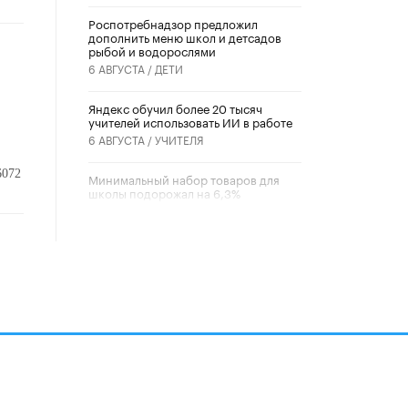
Роспотребнадзор предложил
дополнить меню школ и детсадов
рыбой и водорослями
6 АВГУСТА /
ДЕТИ
​Яндекс обучил более 20 тысяч
учителей использовать ИИ в работе
6 АВГУСТА /
УЧИТЕЛЯ
6072
Минимальный набор товаров для
школы подорожал на 6,3%
5 АВГУСТА /
ШКОЛЬНИКИ
Вышел в свет новый номер научно-
публицистического журнала
«Образовательная политика» № 2
(2026)
3 ИЮЛЯ /
АНОНС
Школьники и студенты Москвы
почтили память героев Великой
Отечественной войны
22 ИЮНЯ /
ГОРОДСКОЕ ОБРАЗОВАНИЕ
алов