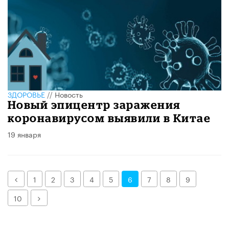
ЗДОРОВЬЕ
//
Новость
Новый эпицентр заражения
коронавирусом выявили в Китае
19 января
Назад
1
2
3
4
5
6
7
8
9
Далее
10