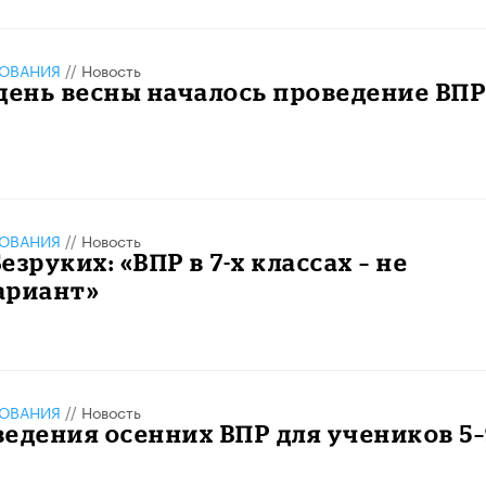
ЗОВАНИЯ
//
Новость
день весны началось проведение ВП
ЗОВАНИЯ
//
Новость
зруких: «ВПР в 7-х классах – не
ариант»
ЗОВАНИЯ
//
Новость
едения осенних ВПР для учеников 5–