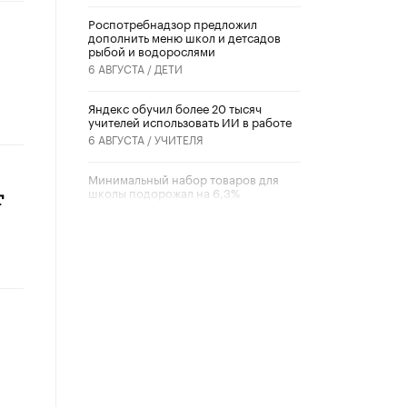
Роспотребнадзор предложил
дополнить меню школ и детсадов
рыбой и водорослями
6 АВГУСТА /
ДЕТИ
​Яндекс обучил более 20 тысяч
учителей использовать ИИ в работе
6 АВГУСТА /
УЧИТЕЛЯ
Минимальный набор товаров для
школы подорожал на 6,3%
т
5 АВГУСТА /
ШКОЛЬНИКИ
Вышел в свет новый номер научно-
публицистического журнала
«Образовательная политика» № 2
(2026)
3 ИЮЛЯ /
АНОНС
Школьники и студенты Москвы
почтили память героев Великой
Отечественной войны
22 ИЮНЯ /
ГОРОДСКОЕ ОБРАЗОВАНИЕ