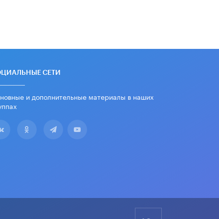
дипломы только из-за не
пройденного антиплагиата
5 ИЮНЯ /
ЧТО ПРОИСХОДИТ?
Минпросвещения просят добавить в
школьные учебники примеры
женщин-инженеров
5 ИЮНЯ /
УЧЕБНИКИ
ОЦИАЛЬНЫЕ СЕТИ
Уличенный в списывании школьник
новные и дополнительные материалы в наших
вернул себе призовое место на
олимпиаде через суд
уппах
5 ИЮНЯ /
ЧТО ПРОИСХОДИТ?
«Евгений Онегин» станет
обязательным для повторения в 10–
11-х классах
4 ИЮНЯ /
КАЧЕСТВО ОБРАЗОВАНИЯ
В Общественной палате предложили
шить школьную форму с учетом
национальных традиций регионов
4 ИЮНЯ /
ШКОЛЬНИКИ