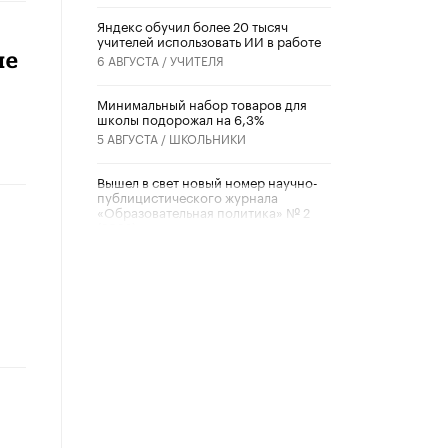
​Яндекс обучил более 20 тысяч
учителей использовать ИИ в работе
не
6 АВГУСТА /
УЧИТЕЛЯ
Минимальный набор товаров для
школы подорожал на 6,3%
5 АВГУСТА /
ШКОЛЬНИКИ
Вышел в свет новый номер научно-
публицистического журнала
«Образовательная политика» № 2
(2026)
3 ИЮЛЯ /
АНОНС
Школьники и студенты Москвы
почтили память героев Великой
Отечественной войны
22 ИЮНЯ /
ГОРОДСКОЕ ОБРАЗОВАНИЕ
«Егор, давай во двор!»
22 ИЮНЯ /
АНОНС
Из закона о регулировании ИИ