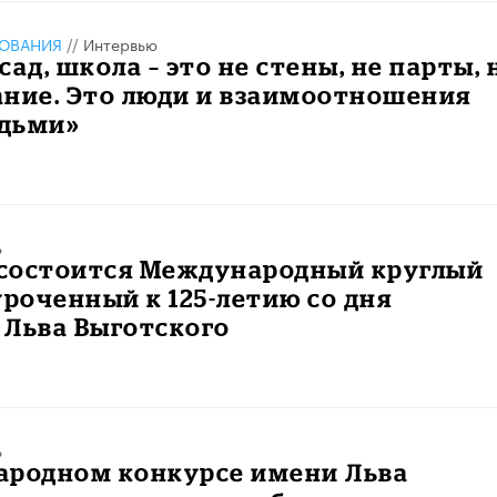
ЗОВАНИЯ
//
Интервью
сад, школа – это не стены, не парты, 
ание. Это люди и взаимоотношения
дьми»
ь
я состоится Международный круглый
уроченный к 125-летию со дня
 Льва Выготского
ь
ародном конкурсе имени Льва