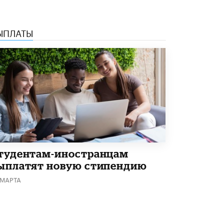
Академик РАН предупредил, что
ChatGPT отучит школьников думать
1 ИЮНЯ /
ШКОЛЬНИКИ
ЫПЛАТЫ
тудентам-иностранцам
ыплатят новую стипендию
 МАРТА