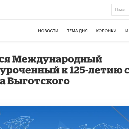
НОВОСТИ
ТЕМА ДНЯ
КОЛОНКИ
И
ится Международный
иуроченный к 125-летию 
а Выготского