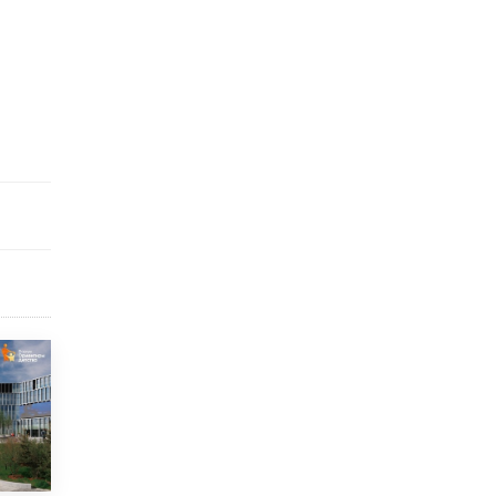
исторические объекты
11 ИЮНЯ /
ГОРОДСКОЕ ОБРАЗОВАНИЕ
​Почти 50 новых объектов образования
открыли в этом учебном году в Москве
10 ИЮНЯ /
ГОРОДСКОЕ ОБРАЗОВАНИЕ
Госдума приняла закон о детских SIM-
картах
10 ИЮНЯ /
ДЕТИ
Глава СПЧ предложил вернуть в школы
устные переходные экзамены
9 ИЮНЯ /
КАЧЕСТВО ОБРАЗОВАНИЯ
​Объединяя дошкольный мир
8 ИЮНЯ /
АНОНС
«Сколково» и ГК «Просвещение»
анонсировали запуск акселератора
технологических решений для всех
уровней образования
8 ИЮНЯ /
ЧТО ПРОИСХОДИТ?