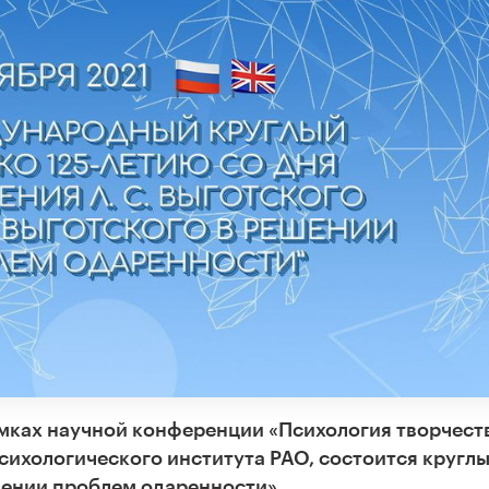
 рамках научной конференции
«Психология творчест
сихологического института РАО, состоится кругл
ешении проблем одаренности».