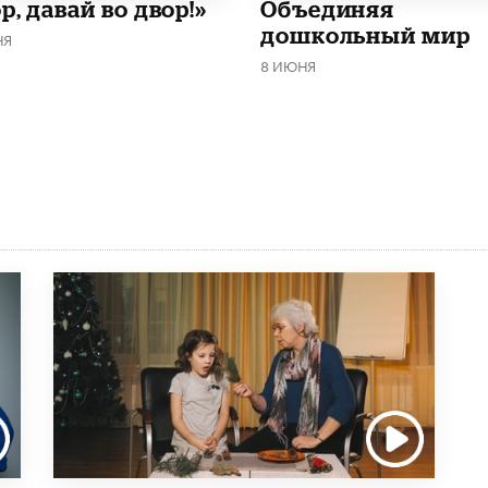
р, давай во двор!»
​Объединяя
дошкольный мир
НЯ
8 ИЮНЯ