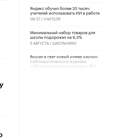
​Яндекс обучил более 20 тысяч
учителей использовать ИИ в работе
09:57 /
УЧИТЕЛЯ
Минимальный набор товаров для
школы подорожал на 6,3%
5 АВГУСТА /
ШКОЛЬНИКИ
Вышел в свет новый номер научно-
публицистического журнала
«Образовательная политика» № 2
(2026)
3 ИЮЛЯ /
АНОНС
у
Школьники и студенты Москвы
почтили память героев Великой
Отечественной войны
22 ИЮНЯ /
ГОРОДСКОЕ ОБРАЗОВАНИЕ
«Егор, давай во двор!»
22 ИЮНЯ /
АНОНС
о
Из закона о регулировании ИИ