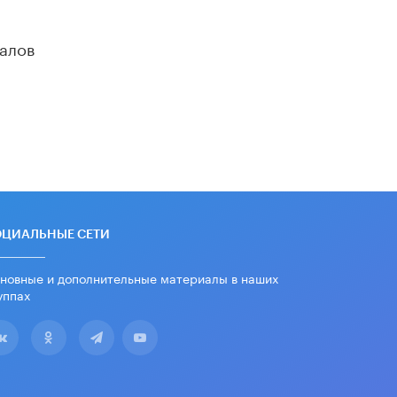
школы устные переходные экзамены
9 ИЮНЯ /
КАЧЕСТВО ОБРАЗОВАНИЯ
алов
​Объединяя дошкольный мир
8 ИЮНЯ /
АНОНС
«Сколково» и ГК «Просвещение»
анонсировали запуск акселератора
технологических решений для всех
уровней образования
8 ИЮНЯ /
ЧТО ПРОИСХОДИТ?
Рособрнадзор ответил на жалобы
школьников на ошибки в ЕГЭ по
русскому
ОЦИАЛЬНЫЕ СЕТИ
8 ИЮНЯ /
ЕГЭ И ОГЭ
новные и дополнительные материалы в наших
Школа «СКОЛКА» и Госкорпорация
уппах
«Росатом» подписали соглашение о
сотрудничестве
8 ИЮНЯ /
ОБРАЗОВАТЕЛЬНАЯ
ПОЛИТИКА
Депутаты призвали не отклонять