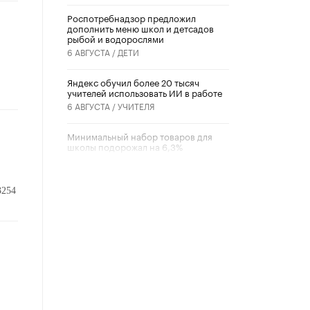
Роспотребнадзор предложил
дополнить меню школ и детсадов
рыбой и водорослями
6 АВГУСТА /
ДЕТИ
​Яндекс обучил более 20 тысяч
учителей использовать ИИ в работе
6 АВГУСТА /
УЧИТЕЛЯ
Минимальный набор товаров для
школы подорожал на 6,3%
5 АВГУСТА /
ШКОЛЬНИКИ
Вышел в свет новый номер научно-
3254
публицистического журнала
«Образовательная политика» № 2
(2026)
3 ИЮЛЯ /
АНОНС
Школьники и студенты Москвы
почтили память героев Великой
Отечественной войны
22 ИЮНЯ /
ГОРОДСКОЕ ОБРАЗОВАНИЕ