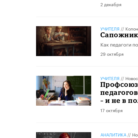
2 декабря
УЧИТЕЛЯ
//
Колон
Сапожник
Как педагоги п
29 октября
УЧИТЕЛЯ
//
Новос
Профсоюз 
педагого
– и не в п
17 октября
АНАЛИТИКА
//
Но