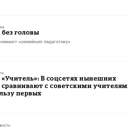
ка
 без головы
онимают «семейную педагогику»
ть
«Учитель»: В соцсетях нынешних
в сравнивают с советскими учителя
ользу первых
вость