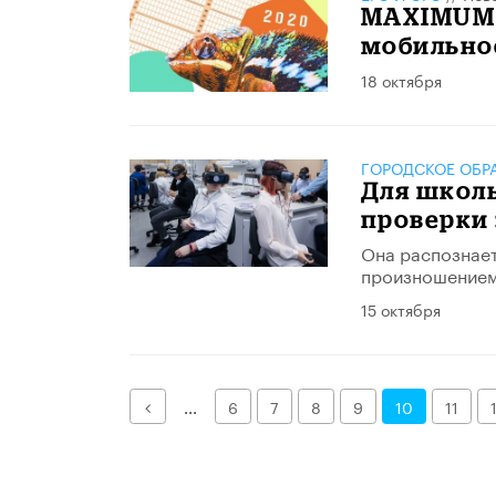
MAXIMUM E
мобильное
18 октября
ГОРОДСКОЕ ОБР
Для школ
проверки 
​Она распознае
произношением
15 октября
Назад
...
6
7
8
9
10
11