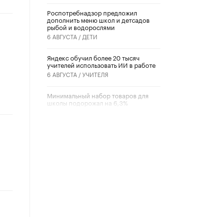
Роспотребнадзор предложил
дополнить меню школ и детсадов
рыбой и водорослями
6 АВГУСТА /
ДЕТИ
​Яндекс обучил более 20 тысяч
учителей использовать ИИ в работе
6 АВГУСТА /
УЧИТЕЛЯ
Минимальный набор товаров для
школы подорожал на 6,3%
5 АВГУСТА /
ШКОЛЬНИКИ
Вышел в свет новый номер научно-
публицистического журнала
«Образовательная политика» № 2
(2026)
3 ИЮЛЯ /
АНОНС
Школьники и студенты Москвы
почтили память героев Великой
Отечественной войны
22 ИЮНЯ /
ГОРОДСКОЕ ОБРАЗОВАНИЕ