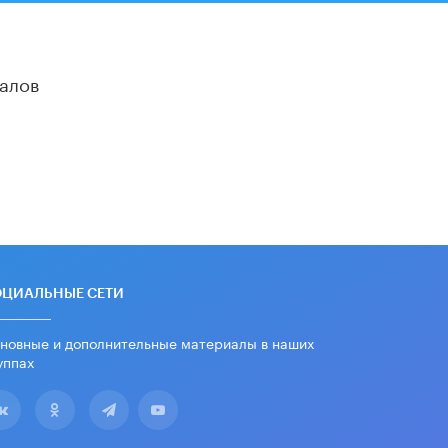
дипломы только из-за не
пройденного антиплагиата
5 ИЮНЯ /
ЧТО ПРОИСХОДИТ?
алов
Минпросвещения просят добавить в
школьные учебники примеры
женщин-инженеров
5 ИЮНЯ /
УЧЕБНИКИ
Уличенный в списывании школьник
вернул себе призовое место на
олимпиаде через суд
5 ИЮНЯ /
ЧТО ПРОИСХОДИТ?
«Евгений Онегин» станет
обязательным для повторения в 10–
ОЦИАЛЬНЫЕ СЕТИ
11-х классах
4 ИЮНЯ /
КАЧЕСТВО ОБРАЗОВАНИЯ
новные и дополнительные материалы в наших
уппах
В Общественной палате предложили
шить школьную форму с учетом
национальных традиций регионов
4 ИЮНЯ /
ШКОЛЬНИКИ