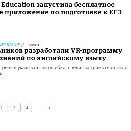
ducation запустила бесплатное
 приложение по подготовке к ЕГЭ
АЗОВАНИЕ
//
Новость
ьников разработали VR-программу
знаний по английскому языку
т речь и указывает на ошибки, следит за грамотностью и
.
Далее
12
13
14
...