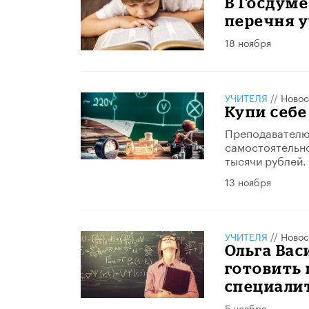
В Госдуме
перечня 
18 ноября
УЧИТЕЛЯ
//
Новос
Купи себе
Преподавателю
самостоятельно
тысячи рублей.
13 ноября
УЧИТЕЛЯ
//
Новос
Ольга Вас
готовить
специали
5 ноября