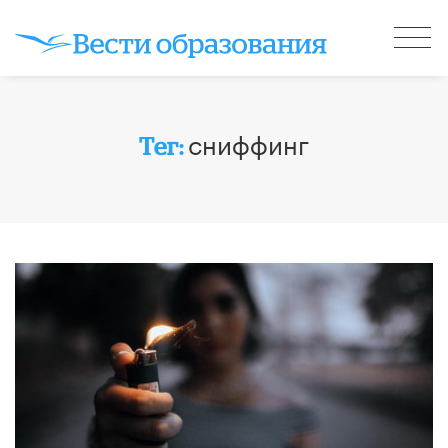
сниффинг
Тег: