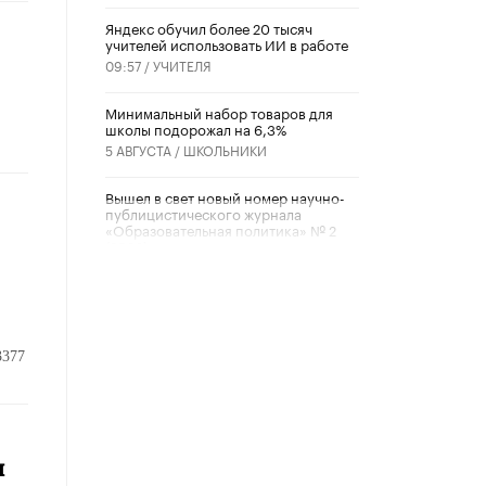
​Яндекс обучил более 20 тысяч
учителей использовать ИИ в работе
09:57 /
УЧИТЕЛЯ
Минимальный набор товаров для
школы подорожал на 6,3%
5 АВГУСТА /
ШКОЛЬНИКИ
Вышел в свет новый номер научно-
публицистического журнала
«Образовательная политика» № 2
(2026)
3 ИЮЛЯ /
АНОНС
Школьники и студенты Москвы
почтили память героев Великой
Отечественной войны
3377
22 ИЮНЯ /
ГОРОДСКОЕ ОБРАЗОВАНИЕ
«Егор, давай во двор!»
22 ИЮНЯ /
АНОНС
ы
Из закона о регулировании ИИ