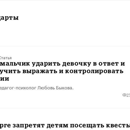
дарты
Статья
мальчик ударить девочку в ответ и
аучить выражать и контролировать
ции
едагог-психолог Любовь Быкова.
2
рге запретят детям посещать квест