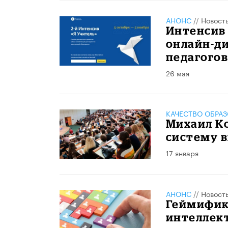
АНОНС
//
Новост
Интенсив 
онлайн-д
педагого
26 мая
КАЧЕСТВО ОБРА
Михаил К
систему 
17 января
АНОНС
//
Новост
Геймифик
интеллек