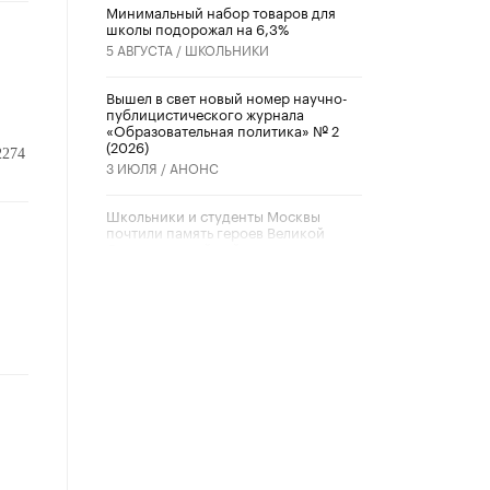
Минимальный набор товаров для
школы подорожал на 6,3%
5 АВГУСТА /
ШКОЛЬНИКИ
ю
Вышел в свет новый номер научно-
публицистического журнала
«Образовательная политика» № 2
(2026)
2274
3 ИЮЛЯ /
АНОНС
Школьники и студенты Москвы
почтили память героев Великой
Отечественной войны
22 ИЮНЯ /
ГОРОДСКОЕ ОБРАЗОВАНИЕ
«Егор, давай во двор!»
22 ИЮНЯ /
АНОНС
Из закона о регулировании ИИ
убрали запрет на иностранные
нейросети
22 ИЮНЯ /
BIG DATA
Рособрнадзор предупредил о трех