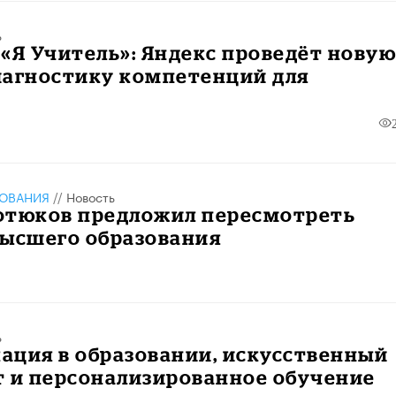
ь
«Я Учитель»: Яндекс проведёт нову
иагностику компетенций для
в
ЗОВАНИЯ
//
Новость
отюков предложил пересмотреть
высшего образования
ь
ация в образовании, искусственный
т и персонализированное обучение