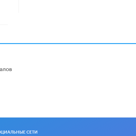
схемах мошенничества в период
сдачи ЕГЭ
19 ИЮНЯ /
ЕГЭ И ОГЭ
​Яндекс выпустил отчёт об
устойчивом развитии за 2025 год
17 ИЮНЯ /
АНАЛИТИКА
Московский выпускной на ВДНХ
соберет более 60 артистов
17 ИЮНЯ /
ГОРОДСКОЕ ОБРАЗОВАНИЕ
алов
Названы лучшие российские вузы в
2026 году по версии RAEX
16 ИЮНЯ /
АНАЛИТИКА
В России предложили ввести
обязательные уроки каллиграфии в
детских садах
11 ИЮНЯ /
ВОСПИТАНИЕ
​Как будущие реставраторы –
студенты столичного колледжа,
ОЦИАЛЬНЫЕ СЕТИ
помогают восстанавливать